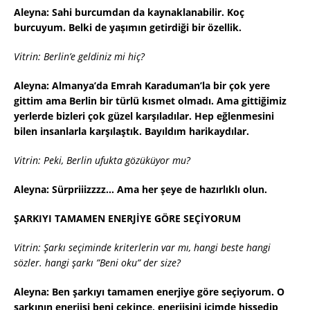
Aleyna: Sahi burcumdan da kaynaklanabilir. Koç
burcuyum. Belki de yaşımın getirdiği bir özellik.
Vitrin: Berlin’e geldiniz mi hiç?
Aleyna: Almanya’da Emrah Karaduman’la bir çok yere
gittim ama Berlin bir türlü kısmet olmadı. Ama gittiğimiz
yerlerde bizleri çok güzel karşıladılar. Hep eğlenmesini
bilen insanlarla karşılaştık. Bayıldım harikaydılar.
Vitrin: Peki, Berlin ufukta gözüküyor mu?
Aleyna: Sürpriiizzzz… Ama her şeye de hazırlıklı olun.
ŞARKIYI TAMAMEN ENERJİYE GÖRE SEÇİYORUM
Vitrin: Şarkı seçiminde kriterlerin var mı, hangi beste hangi
sözler. hangi şarkı ”Beni oku” der size?
Aleyna: Ben şarkıyı tamamen enerjiye göre seçiyorum. O
şarkının enerjisi beni çekince, enerjisini içimde hissedip