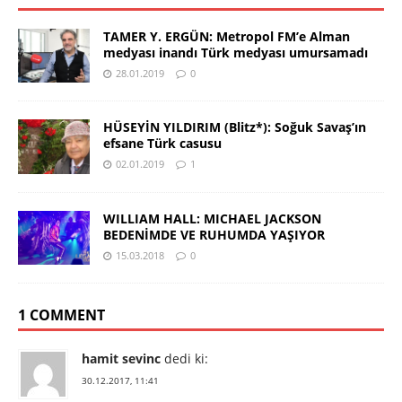
TAMER Y. ERGÜN: Metropol FM’e Alman
medyası inandı Türk medyası umursamadı
28.01.2019
0
HÜSEYİN YILDIRIM (Blitz*): Soğuk Savaş’ın
efsane Türk casusu
02.01.2019
1
WILLIAM HALL: MICHAEL JACKSON
BEDENİMDE VE RUHUMDA YAŞIYOR
15.03.2018
0
1 COMMENT
hamit sevinc
dedi ki:
30.12.2017, 11:41