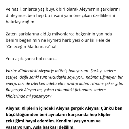
Velhasıl, onlarca yaş büyük biri olarak Aleyna’nın şarkılarını
dinleyince, ben hep bu insani yanı öne çıkan özelliklerini
hatırlayacağım.
Zaten, şarkılarına aldığı milyonlarca beğeninin yanında
benim beğenimin ne kıymeti harbiyesi olur ki! Hele de
“Geleceğin Madonnası”na!
Yolu açık, şansı bol olsun…
Vitrin: Kliplerdeki Aleyna’yı müthiş buluyorum. Şarkıyı sadece
sesiyle değil sanki tüm vücuduyla söylüyor.. Kabına sığmayan bir
enerji, bizi de izlerken adeta elini uzatıp klibin ritmine çeker gibi.
Bu gerçek Aleyna mı, yoksa ruhundaki fırtınaları sadece
kliplerinde mi yansıtıyor?
Aleyna: Kliplerin içindeki Aleyna gerçek Aleyna! Çünkü ben
küçüklüğümden beri aynaların karşısında hep klipler
çektiğimi hayal ederdim. Kendimi yaşıyorum ve
yaşatıyorum. Asla başkası değilim.