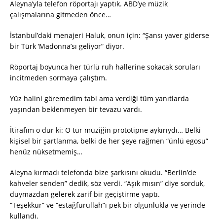
Aleyna’yla telefon röportajı yaptık. ABD’ye müzik
çalışmalarına gitmeden önce…
İstanbul’daki menajeri Haluk, onun için: “Şansı yaver giderse
bir Türk ‘Madonna’sı geliyor” diyor.
Röportaj boyunca her türlü ruh hallerine sokacak soruları
incitmeden sormaya çalıştım.
Yüz halini göremedim tabi ama verdiği tüm yanıtlarda
yaşından beklenmeyen bir tevazu vardı.
İtirafım o dur ki: O tür müziğin prototipne aykırıydı… Belki
kişisel bir şartlanma, belki de her şeye rağmen “ünlü egosu”
henüz nüksetmemiş…
Aleyna kırmadı telefonda bize şarkısını okudu. “Berlin’de
kahveler senden” dedik, söz verdi. “Aşık mısın” diye sorduk,
duymazdan gelerek zarif bir geçiştirme yaptı.
“Teşekkür” ve “estağfurullah”ı pek bir olgunlukla ve yerinde
kullandı.