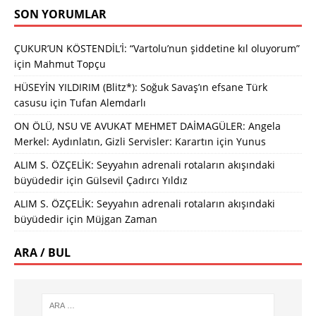
SON YORUMLAR
ÇUKUR’UN KÖSTENDİL’İ: “Vartolu’nun şiddetine kıl oluyorum”
için
Mahmut Topçu
HÜSEYİN YILDIRIM (Blitz*): Soğuk Savaş’ın efsane Türk
casusu
için
Tufan Alemdarlı
ON ÖLÜ, NSU VE AVUKAT MEHMET DAİMAGÜLER: Angela
Merkel: Aydınlatın, Gizli Servisler: Karartın
için
Yunus
ALIM S. ÖZÇELİK: Seyyahın adrenali rotaların akışındaki
büyüdedir
için
Gülsevil Çadırcı Yıldız
ALIM S. ÖZÇELİK: Seyyahın adrenali rotaların akışındaki
büyüdedir
için
Müjgan Zaman
ARA / BUL