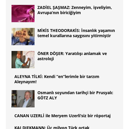
ZADİEL ŞAŞMAZ: Zenneyim, işveliyim,
Avrupa’nın biriciğiyim
MİKİS THEODORAKİS: İnsanlık yaşamın
temel kurallarına saygısını yitirmiştir
ÖNER DÖŞER: Yaratılışı anlamak ve
astroloji
ALEYNA TİLKİ: Kendi ”en”lerimle bir tarzım
Aleynayım!
Osmanlı soyundan tarihçi bir Prusyalı:
GÖTZ ALY
CANAN UZERLİ ile Meryem Uzerli’siz bir röportaj
KAI DIEKMANN: Üç milyon Türk ortak