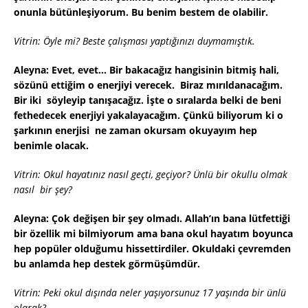
onunla bütünleşiyorum. Bu benim bestem de olabilir.
Vitrin: Öyle mi? Beste çalışması yaptığınızı duymamıştık.
Aleyna: Evet, evet… Bir bakacağız hangisinin bitmiş hali,
sözünü ettiğim o enerjiyi verecek. Biraz mırıldanacağım.
Bir iki söyleyip tanışacağız. İşte o sıralarda belki de beni
fethedecek enerjiyi yakalayacağım. Çünkü biliyorum ki o
şarkının enerjisi ne zaman okursam okuyayım hep
benimle olacak.
Vitrin: Okul hayatınız nasıl geçti, geçiyor? Ünlü bir okullu olmak
nasıl bir şey?
Aleyna: Çok değişen bir şey olmadı. Allah’ın bana lütfettiği
bir özellik mi bilmiyorum ama bana okul hayatım boyunca
hep popüler olduğumu hissettirdiler. Okuldaki çevremden
bu anlamda hep destek görmüşümdür.
Vitrin: Peki okul dışında neler yaşıyorsunuz 17 yaşında bir ünlü
olarak?