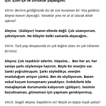
için, içten içe ne zorluklar yaşadığımı.
Vitrin: Berlin’e geldiğinizde biz de size kocaman bir ‘Hoş geldiniz
Aleyna hanım’ diyeceğiz. Yanaklar yine mi al al olacak Allah
aşkına?
Aleyna: (Gülüyor) İnanın elimde değil. Çok utanıyorum,
çekiniyorum. Ne bileyim belki zamanla alışacağım..
Vitrin: Türk pop dünyasında en çok beğeni alan, en çok tıklanan
birisiniz.
Aleyna: Çok teşekkür ederim. Hepsine… Ben her an, her
saniye şarkı söylemeye hazırım. Böyle bir enerjim var.
Sanki yoğrulmuşum. Şarkı söyledikçe, enerjim
mutluluğum artıyor çünkü. Ben de söylüyorum. Bazen
vokal koçum konuşmamı yasaklıyor. Evdekilerle bile
mesajlaşmak durumunda kalıyorum (gülüyor). Sesimin
bozulmaması, gitmemesi için yapmam gerekiyormuş.
Vitrin: Sevgili Aleyna, hayallerin ne? Müzik en başta mıydı yoksa?