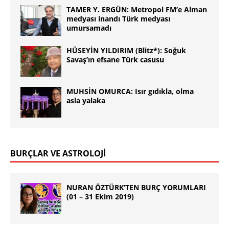
TAMER Y. ERGÜN: Metropol FM’e Alman
medyası inandı Türk medyası
umursamadı
HÜSEYİN YILDIRIM (Blitz*): Soğuk
Savaş’ın efsane Türk casusu
MUHSİN OMURCA: Isır gıdıkla, olma
asla yalaka
BURÇLAR VE ASTROLOJİ
NURAN ÖZTÜRK’TEN BURÇ YORUMLARI
(01 – 31 Ekim 2019)