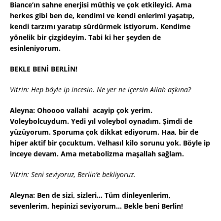
Biance’ın sahne enerjisi müthiş ve çok etkileyici. Ama
herkes gibi ben de, kendimi ve kendi enlerimi yaşatıp,
kendi tarzımı yaratıp sürdürmek istiyorum. Kendime
yönelik bir çizgideyim. Tabi ki her şeyden de
esinleniyorum.
BEKLE BENİ BERLİN!
Vitrin: Hep böyle ip incesin. Ne yer ne içersin Allah aşkına?
Aleyna: Ohoooo vallahi acayip çok yerim.
Voleybolcuydum. Yedi yıl voleybol oynadım. Şimdi de
yüzüyorum. Sporuma çok dikkat ediyorum. Haa, bir de
hiper aktif bir çocuktum. Velhasıl kilo sorunu yok. Böyle ip
inceye devam. Ama metabolizma maşallah sağlam.
Vitrin: Seni seviyoruz, Berlin’e bekliyoruz.
Aleyna: Ben de sizi, sizleri… Tüm dinleyenlerim,
sevenlerim, hepinizi seviyorum… Bekle beni Berlin!