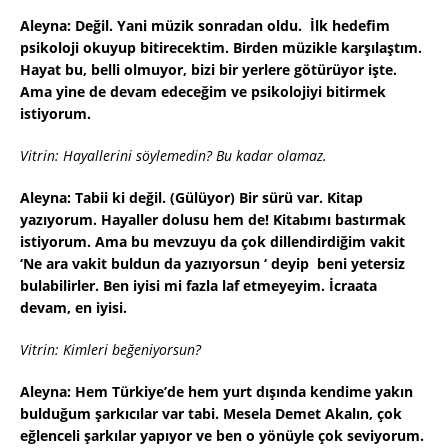
Aleyna: Değil. Yani müzik sonradan oldu. İlk hedefim
psikoloji okuyup bitirecektim. Birden müzikle karşılaştım.
Hayat bu, belli olmuyor, bizi bir yerlere götürüyor işte.
Ama yine de devam edeceğim ve psikolojiyi bitirmek
istiyorum.
Vitrin: Hayallerini söylemedin? Bu kadar olamaz.
Aleyna: Tabii ki değil. (Gülüyor) Bir sürü var. Kitap
yazıyorum. Hayaller dolusu hem de! Kitabımı bastırmak
istiyorum. Ama bu mevzuyu da çok dillendirdiğim vakit
‘Ne ara vakit buldun da yazıyorsun ‘ deyip beni yetersiz
bulabilirler. Ben iyisi mi fazla laf etmeyeyim. İcraata
devam, en iyisi.
Vitrin: Kimleri beğeniyorsun?
Aleyna: Hem Türkiye’de hem yurt dışında kendime yakın
bulduğum şarkıcılar var tabi. Mesela Demet Akalın, çok
eğlenceli şarkılar yapıyor ve ben o yönüyle çok seviyorum.