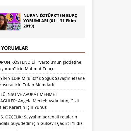
NURAN ÖZTÜRK’TEN BURÇ
YORUMLARI (01 – 31 Ekim
2019)
 YORUMLAR
R’UN KÖSTENDİL’İ: “Vartolu’nun şiddetine
luyorum”
için
Mahmut Topçu
İN YILDIRIM (Blitz*): Soğuk Savaş’ın efsane
 casusu
için
Tufan Alemdarlı
LÜ, NSU VE AVUKAT MEHMET
GÜLER: Angela Merkel: Aydınlatın, Gizli
sler: Karartın
için
Yunus
S. ÖZÇELİK: Seyyahın adrenali rotaların
ındaki büyüdedir
için
Gülsevil Çadırcı Yıldız