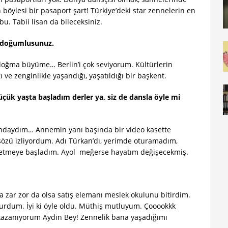
n böylesi bir pasaport şart! Türkiye’deki star zennelerin en
u. Tabii lisan da bileceksiniz.
in doğumlusunuz.
 doğma büyüme… Berlin’i çok seviyorum. Kültürlerin
 ve zenginlikle yaşandığı, yaşatıldığı bir başkent.
üçük yaşta başladım derler ya, siz de dansla öyle mi
ındaydım… Annemin yanı başında bir video kasette
özü izliyordum. Adı Türkan’dı, yerimde oturamadım,
s etmeye başladım. Ayol meğerse hayatım değişecekmiş.
a zar zor da olsa satış elemanı meslek okulunu bitirdim.
urdum. İyi ki öyle oldu. Müthiş mutluyum. Çooookkk
 kazanıyorum Aydın Bey! Zennelik bana yaşadığımı