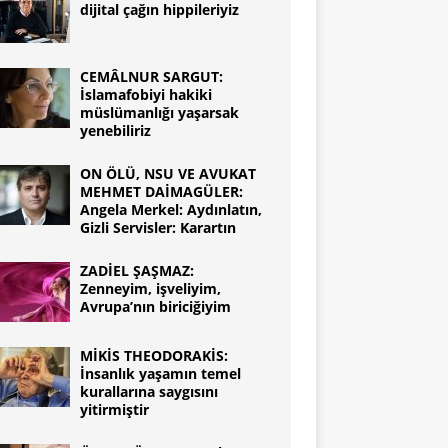
dijital çağın hippileriyiz
CEMÂLNUR SARGUT:
İslamafobiyi hakiki
müslümanlığı yaşarsak
yenebiliriz
ON ÖLÜ, NSU VE AVUKAT
MEHMET DAİMAGÜLER:
Angela Merkel: Aydınlatın,
Gizli Servisler: Karartın
ZADİEL ŞAŞMAZ:
Zenneyim, işveliyim,
Avrupa’nın biriciğiyim
MİKİS THEODORAKİS:
İnsanlık yaşamın temel
kurallarına saygısını
yitirmiştir