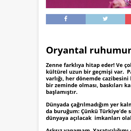
Röportaj:
Oryantal ruhumun
Zenne farklıya hitap eder! Ve ço
kültürel uzun bir geçmişi var. P
varlığı, her dönemde cazibesi
bir zeminde olması, baskıları k
başlamıştır.
Dünyada çağrılmadığım yer kal
da buruğum: Çünkü Türkiye’de s
dünyaya açılacak imkanları olab
Aşksız yapamam. Yaratıcılığımı 