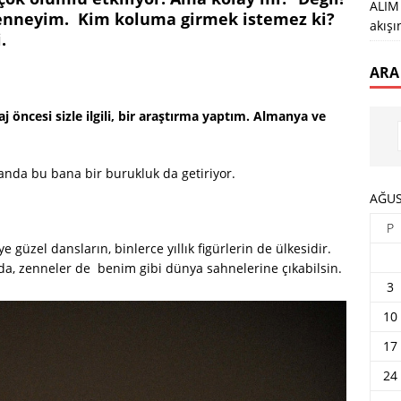
ALIM 
 zenneyim. Kim koluma girmek istemez ki?
akış
.
ARA
j öncesi sizle ilgili, bir araştırma yaptım. Almanya ve
nda bu bana bir burukluk da getiriyor.
AĞUS
P
 güzel dansların, binlerce yıllık figürlerin de ülkesidir.
r da, zenneler de benim gibi dünya sahnelerine çıkabilsin.
3
10
17
24