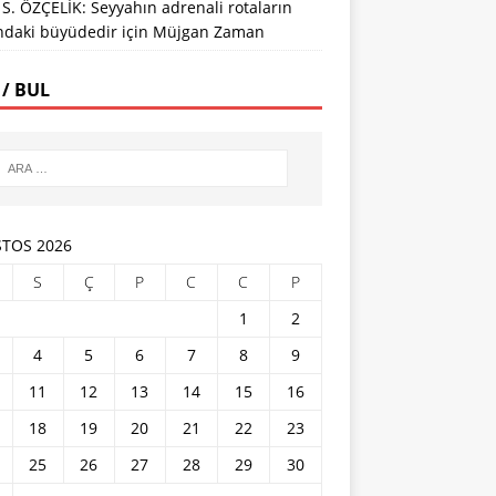
S. ÖZÇELİK: Seyyahın adrenali rotaların
ındaki büyüdedir
için
Müjgan Zaman
 / BUL
TOS 2026
S
Ç
P
C
C
P
1
2
4
5
6
7
8
9
11
12
13
14
15
16
18
19
20
21
22
23
25
26
27
28
29
30