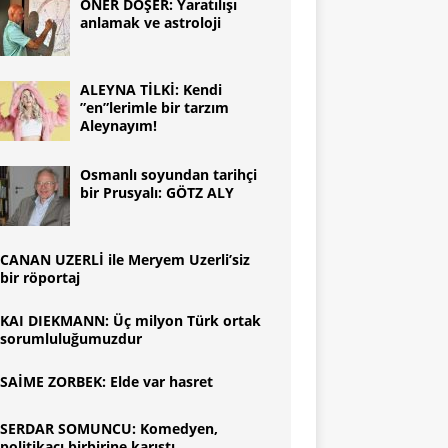
ÖNER DÖŞER: Yaratılışı
anlamak ve astroloji
ALEYNA TİLKİ: Kendi
”en”lerimle bir tarzım
Aleynayım!
Osmanlı soyundan tarihçi
bir Prusyalı: GÖTZ ALY
CANAN UZERLİ ile Meryem Uzerli’siz
bir röportaj
KAI DIEKMANN: Üç milyon Türk ortak
sorumluluğumuzdur
SAİME ZORBEK: Elde var hasret
SERDAR SOMUNCU: Komedyen,
politikacı birbirine karıştı