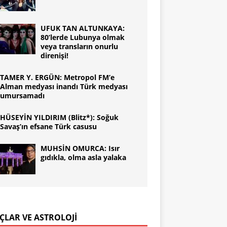
UFUK TAN ALTUNKAYA:
80’lerde Lubunya olmak
veya transların onurlu
direnişi!
TAMER Y. ERGÜN: Metropol FM’e
Alman medyası inandı Türk medyası
umursamadı
HÜSEYİN YILDIRIM (Blitz*): Soğuk
Savaş’ın efsane Türk casusu
MUHSİN OMURCA: Isır
gıdıkla, olma asla yalaka
ÇLAR VE ASTROLOJİ