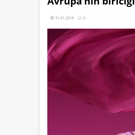
Avrupa’nın biriciğ
31.01.2018
0