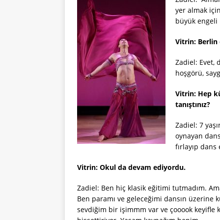
yer almak içi
büyük engeli b
Vitrin: Berl
Zadiel: Evet,
hoşgörü, saygı
Vitrin: Hep k
tanıştınız?
Zadiel: 7 yaş
oynayan dans
fırlayıp dan
Vitrin: Okul da devam ediyordu.
Zadiel: Ben hiç klasik eğitimi tutmadım. Am
Ben paramı ve geleceğimi dansın üzerine k
sevdiğim bir işimmm var ve çooook keyifle