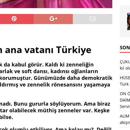
 ana vatanı Türkiye
SON
ÇUKU
k da kabul görür. Kaldı ki zenneliğin
kıl o
arlak ve soft dansı, kadınsı oğlanların
ni korumuştur. Günümüzde daha demokratik
HÜSEY
aldırmış ve zennelik rönesansını yaşamaya
Türk
ON Ö
DAİMA
madı. Bunu gururla söylüyorum. Ama biraz
Servi
tar olabilecek müthiş zenneler var. Keşke
ALIM 
ilse.
akış
çok olumlu etkiliyor. Ama kolay mı? Değil!