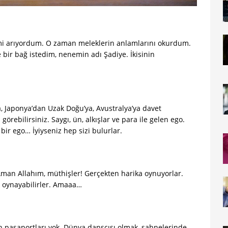
mi arıyordum. O zaman meleklerin anlamlarını okurdum.
 bir bağ istedim, nenemin adı Şadiye. İkisinin
 Japonya’dan Uzak Doğu’ya, Avustralya’ya davet
örebilirsiniz. Saygı, ün, alkışlar ve para ile gelen ego.
ir ego… İyiyseniz hep sizi bulurlar.
man Allahım, müthişler! Gerçekten harika oynuyorlar.
k oynayabilirler. Amaaa…
 pasaportları yok. Dünya dansçısı olmak, sahnelerinde