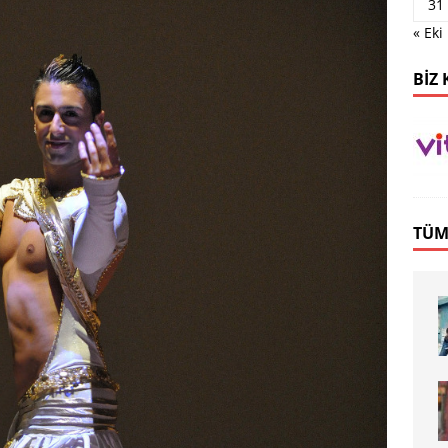
31
« Eki
BIZ 
TÜM