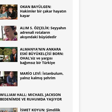
OKAN BAYÜLGEN:
Hakimler bir çakar hayatın
kayar
ALIM S. ÖZÇELİK: Seyyahın
adrenali rotaların
akışındaki büyüdedir
ALMANYA’NIN ANKARA
ESKİ BÜYÜKELÇİSİ BORN:
OHAL’siz ve yargısı
bağımsız bir Türkiye
MARİO LEVİ: İstanbulum,
yalnız kalmış şehrim
WILLIAM HALL: MICHAEL JACKSON
BEDENİMDE VE RUHUMDA YAŞIYOR
İSMET KOYUN: Şimdilik