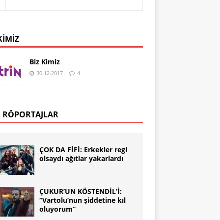
KIMIZ
Biz Kimiz
30.12.2017
4
 RÖPORTAJLAR
ÇOK DA FİFİ: Erkekler regl
olsaydı ağıtlar yakarlardı
ÇUKUR’UN KÖSTENDİL’İ:
“Vartolu’nun şiddetine kıl
oluyorum”