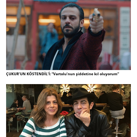
ÇUKUR’UN KÖSTENDİL’İ: “Vartolu’nun şiddetine kıl oluyorum”