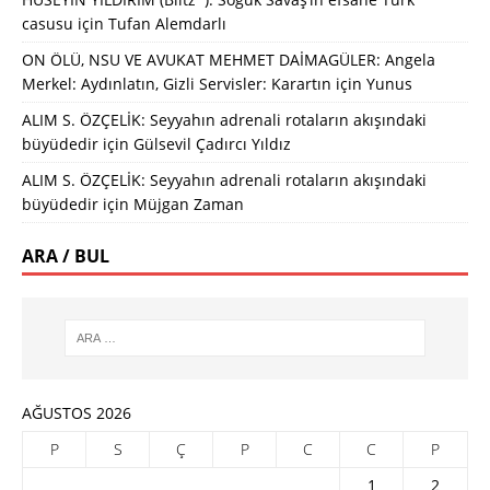
casusu
için
Tufan Alemdarlı
ON ÖLÜ, NSU VE AVUKAT MEHMET DAİMAGÜLER: Angela
Merkel: Aydınlatın, Gizli Servisler: Karartın
için
Yunus
ALIM S. ÖZÇELİK: Seyyahın adrenali rotaların akışındaki
büyüdedir
için
Gülsevil Çadırcı Yıldız
ALIM S. ÖZÇELİK: Seyyahın adrenali rotaların akışındaki
büyüdedir
için
Müjgan Zaman
ARA / BUL
AĞUSTOS 2026
P
S
Ç
P
C
C
P
1
2