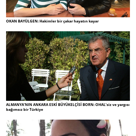
OKAN BAYÜLGEN: Hakimler bir çakar hayatın kayar
ALMANYA’NIN ANKARA ESKİ BÜYÜKELÇİSİ BORN: OHAL’siz ve yargısı
bağımsız bir Türkiye