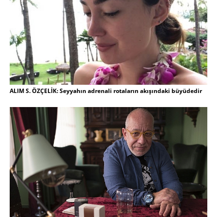
ALIM S. ÖZÇELİK: Seyyahın adrenali rotaların akışındaki büyüdedir