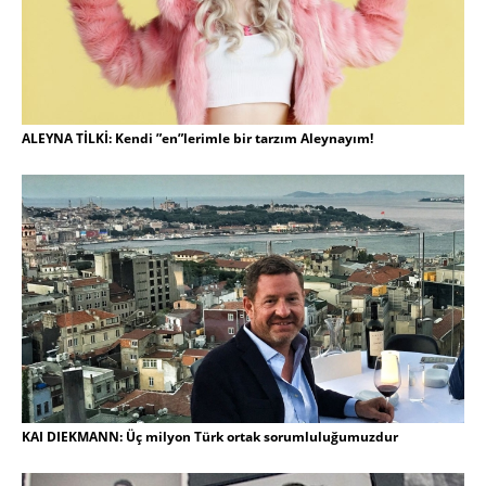
ALEYNA TİLKİ: Kendi ”en”lerimle bir tarzım Aleynayım!
KAI DIEKMANN: Üç milyon Türk ortak sorumluluğumuzdur