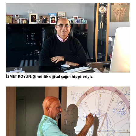
İSMET KOYUN: Şimdilik dijital çağın hippileriyiz