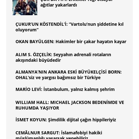
ağıtlar yakarlardı
ÇUKUR’UN KÖSTENDİL’İ: “Vartolu’nun şiddetine kıl
oluyorum”
OKAN BAYÜLGEN: Hakimler bir çakar hayatın kayar
ALIM S. ÖZÇELİK: Seyyahın adrenali rotaların
akışındaki büyüdedir
ALMANYA’NIN ANKARA ESKİ BÜYÜKELÇİSİ BORN:
OHAL’siz ve yargısı bağımsız bir Türkiye
MARİO LEVİ: İstanbulum, yalnız kalmış şehrim
WILLIAM HALL: MICHAEL JACKSON BEDENİMDE VE
RUHUMDA YAŞIYOR
İSMET KOYUN: Şimdilik dijital çağın hippileriyiz
CEMÂLNUR SARGUT: İslamafobiyi hakiki
müslümanlığı yaşarsak yenebiliriz