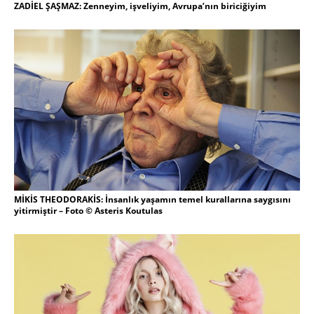
ZADİEL ŞAŞMAZ: Zenneyim, işveliyim, Avrupa’nın biriciğiyim
MİKİS THEODORAKİS: İnsanlık yaşamın temel kurallarına saygısını
yitirmiştir – Foto © Asteris Koutulas