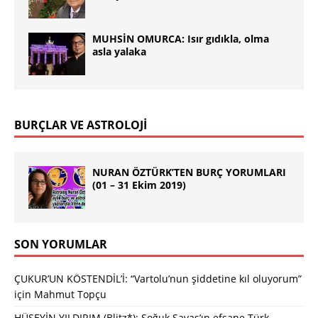
MUHSİN OMURCA: Isır gıdıkla, olma
asla yalaka
BURÇLAR VE ASTROLOJİ
NURAN ÖZTÜRK’TEN BURÇ YORUMLARI
(01 – 31 Ekim 2019)
SON YORUMLAR
ÇUKUR’UN KÖSTENDİL’İ: “Vartolu’nun şiddetine kıl oluyorum”
için
Mahmut Topçu
HÜSEYİN YILDIRIM (Blitz*): Soğuk Savaş’ın efsane Türk