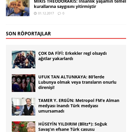
MİKİS THEODORAKİS: İnsanlık yaşamın temel
kurallarına saygısını yitirmiştir
01.12.2017
0
SON RÖPORTAJLAR
ÇOK DA FİFİ: Erkekler regl olsaydı
ağıtlar yakarlardı
UFUK TAN ALTUNKAYA: 80’lerde
Lubunya olmak veya transların onurlu
direnişi!
TAMER Y. ERGÜN: Metropol FM’e Alman
medyası inandı Türk medyası
umursamadı
HÜSEYİN YILDIRIM (Blitz*): Soğuk
Savaş’ın efsane Türk casusu