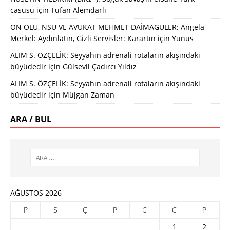
casusu
için
Tufan Alemdarlı
ON ÖLÜ, NSU VE AVUKAT MEHMET DAİMAGÜLER: Angela
Merkel: Aydınlatın, Gizli Servisler: Karartın
için
Yunus
ALIM S. ÖZÇELİK: Seyyahın adrenali rotaların akışındaki
büyüdedir
için
Gülsevil Çadırcı Yıldız
ALIM S. ÖZÇELİK: Seyyahın adrenali rotaların akışındaki
büyüdedir
için
Müjgan Zaman
ARA / BUL
AĞUSTOS 2026
P
S
Ç
P
C
C
P
1
2