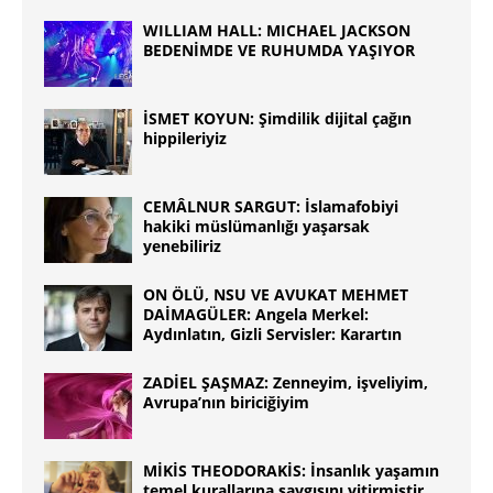
WILLIAM HALL: MICHAEL JACKSON
BEDENİMDE VE RUHUMDA YAŞIYOR
İSMET KOYUN: Şimdilik dijital çağın
hippileriyiz
CEMÂLNUR SARGUT: İslamafobiyi
hakiki müslümanlığı yaşarsak
yenebiliriz
ON ÖLÜ, NSU VE AVUKAT MEHMET
DAİMAGÜLER: Angela Merkel:
Aydınlatın, Gizli Servisler: Karartın
ZADİEL ŞAŞMAZ: Zenneyim, işveliyim,
Avrupa’nın biriciğiyim
MİKİS THEODORAKİS: İnsanlık yaşamın
temel kurallarına saygısını yitirmiştir