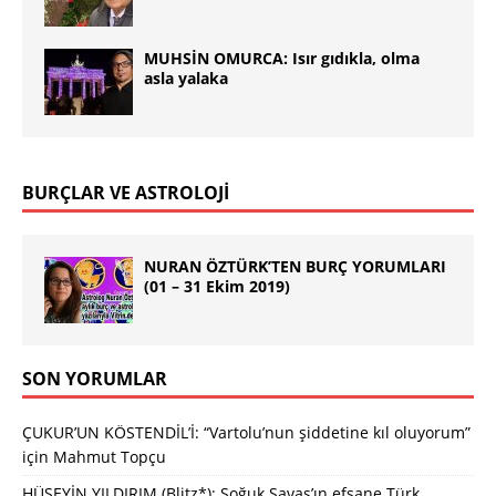
MUHSİN OMURCA: Isır gıdıkla, olma
asla yalaka
BURÇLAR VE ASTROLOJİ
NURAN ÖZTÜRK’TEN BURÇ YORUMLARI
(01 – 31 Ekim 2019)
SON YORUMLAR
ÇUKUR’UN KÖSTENDİL’İ: “Vartolu’nun şiddetine kıl oluyorum”
için
Mahmut Topçu
HÜSEYİN YILDIRIM (Blitz*): Soğuk Savaş’ın efsane Türk