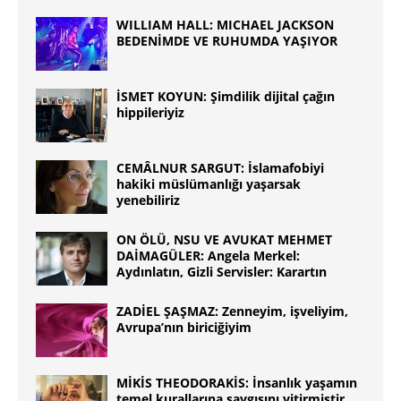
WILLIAM HALL: MICHAEL JACKSON
BEDENİMDE VE RUHUMDA YAŞIYOR
İSMET KOYUN: Şimdilik dijital çağın
hippileriyiz
CEMÂLNUR SARGUT: İslamafobiyi
hakiki müslümanlığı yaşarsak
yenebiliriz
ON ÖLÜ, NSU VE AVUKAT MEHMET
DAİMAGÜLER: Angela Merkel:
Aydınlatın, Gizli Servisler: Karartın
ZADİEL ŞAŞMAZ: Zenneyim, işveliyim,
Avrupa’nın biriciğiyim
MİKİS THEODORAKİS: İnsanlık yaşamın
temel kurallarına saygısını yitirmiştir