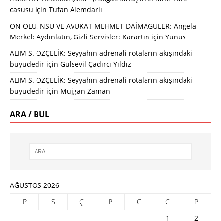
casusu
için
Tufan Alemdarlı
ON ÖLÜ, NSU VE AVUKAT MEHMET DAİMAGÜLER: Angela
Merkel: Aydınlatın, Gizli Servisler: Karartın
için
Yunus
ALIM S. ÖZÇELİK: Seyyahın adrenali rotaların akışındaki
büyüdedir
için
Gülsevil Çadırcı Yıldız
ALIM S. ÖZÇELİK: Seyyahın adrenali rotaların akışındaki
büyüdedir
için
Müjgan Zaman
ARA / BUL
AĞUSTOS 2026
P
S
Ç
P
C
C
P
1
2