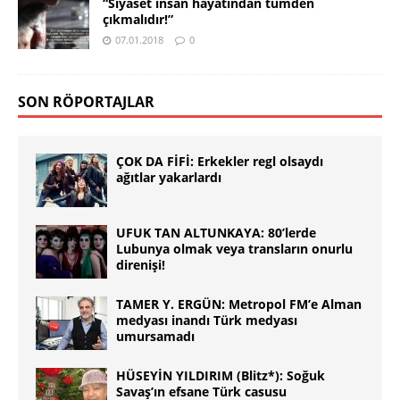
“Siyaset insan hayatından tümden
çıkmalıdır!”
07.01.2018
0
SON RÖPORTAJLAR
ÇOK DA FİFİ: Erkekler regl olsaydı
ağıtlar yakarlardı
UFUK TAN ALTUNKAYA: 80’lerde
Lubunya olmak veya transların onurlu
direnişi!
TAMER Y. ERGÜN: Metropol FM’e Alman
medyası inandı Türk medyası
umursamadı
HÜSEYİN YILDIRIM (Blitz*): Soğuk
Savaş’ın efsane Türk casusu