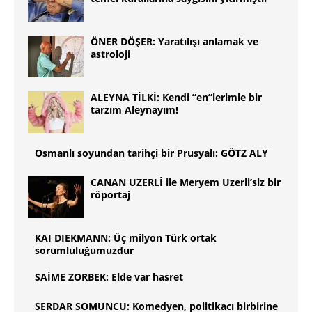
ÖNER DÖŞER: Yaratılışı anlamak ve
astroloji
ALEYNA TİLKİ: Kendi ”en”lerimle bir
tarzım Aleynayım!
Osmanlı soyundan tarihçi bir Prusyalı: GÖTZ ALY
CANAN UZERLİ ile Meryem Uzerli’siz bir
röportaj
KAI DIEKMANN: Üç milyon Türk ortak
sorumluluğumuzdur
SAİME ZORBEK: Elde var hasret
SERDAR SOMUNCU: Komedyen, politikacı birbirine