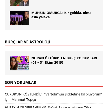
MUHSİN OMURCA: Isır gıdıkla, olma
asla yalaka
BURÇLAR VE ASTROLOJİ
NURAN ÖZTÜRK’TEN BURÇ YORUMLARI
(01 – 31 Ekim 2019)
SON YORUMLAR
ÇUKUR’UN KÖSTENDİL’İ: “Vartolu’nun şiddetine kıl oluyorum”
için
Mahmut Topçu
HÜSEYİN YILDIRIM (Blitz*): Soğuk Savaş’ın efsane Türk