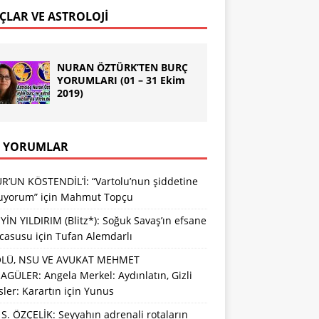
ÇLAR VE ASTROLOJİ
NURAN ÖZTÜRK’TEN BURÇ
YORUMLARI (01 – 31 Ekim
2019)
 YORUMLAR
R’UN KÖSTENDİL’İ: “Vartolu’nun şiddetine
luyorum”
için
Mahmut Topçu
İN YILDIRIM (Blitz*): Soğuk Savaş’ın efsane
 casusu
için
Tufan Alemdarlı
LÜ, NSU VE AVUKAT MEHMET
GÜLER: Angela Merkel: Aydınlatın, Gizli
sler: Karartın
için
Yunus
S. ÖZÇELİK: Seyyahın adrenali rotaların