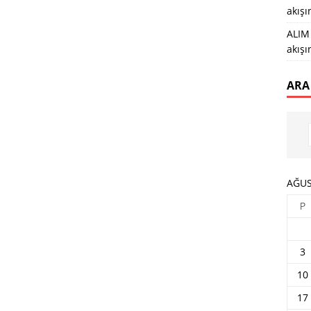
akış
ALIM 
akış
ARA
AĞUS
P
3
10
17