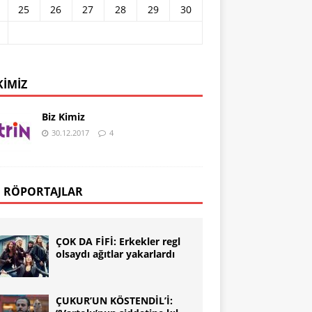
25
26
27
28
29
30
KIMIZ
Biz Kimiz
30.12.2017
4
 RÖPORTAJLAR
ÇOK DA FİFİ: Erkekler regl
olsaydı ağıtlar yakarlardı
ÇUKUR’UN KÖSTENDİL’İ: