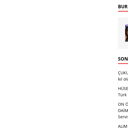
BUR
SON
ÇUKU
kıl o
HÜSEY
Türk
ON Ö
DAİMA
Servi
ALIM 