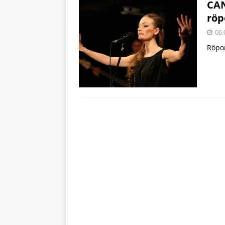
CAN
röp
06.
Röpor