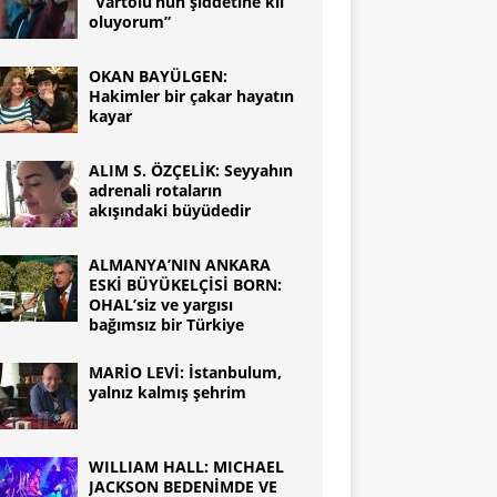
“Vartolu’nun şiddetine kıl
oluyorum”
OKAN BAYÜLGEN:
Hakimler bir çakar hayatın
kayar
ALIM S. ÖZÇELİK: Seyyahın
adrenali rotaların
akışındaki büyüdedir
ALMANYA’NIN ANKARA
ESKİ BÜYÜKELÇİSİ BORN:
OHAL’siz ve yargısı
bağımsız bir Türkiye
MARİO LEVİ: İstanbulum,
yalnız kalmış şehrim
WILLIAM HALL: MICHAEL
JACKSON BEDENİMDE VE