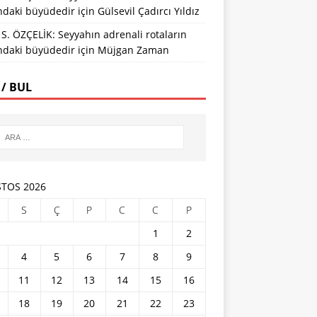
ındaki büyüdedir
için
Gülsevil Çadırcı Yıldız
S. ÖZÇELİK: Seyyahın adrenali rotaların
ındaki büyüdedir
için
Müjgan Zaman
 / BUL
TOS 2026
S
Ç
P
C
C
P
1
2
4
5
6
7
8
9
11
12
13
14
15
16
18
19
20
21
22
23