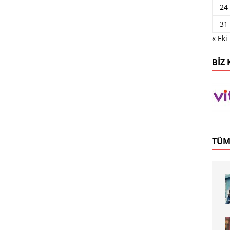
24
31
« Eki
BIZ 
TÜM