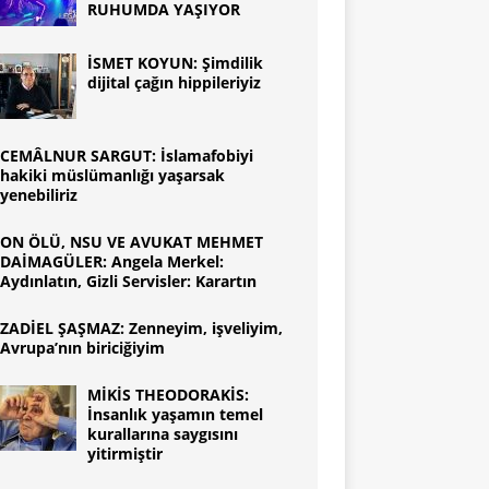
RUHUMDA YAŞIYOR
İSMET KOYUN: Şimdilik
dijital çağın hippileriyiz
CEMÂLNUR SARGUT: İslamafobiyi
hakiki müslümanlığı yaşarsak
yenebiliriz
ON ÖLÜ, NSU VE AVUKAT MEHMET
DAİMAGÜLER: Angela Merkel:
Aydınlatın, Gizli Servisler: Karartın
ZADİEL ŞAŞMAZ: Zenneyim, işveliyim,
Avrupa’nın biriciğiyim
MİKİS THEODORAKİS:
İnsanlık yaşamın temel
kurallarına saygısını
yitirmiştir