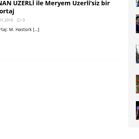
AN UZERLİ ile Meryem Uzerli’siz bir
ortaj
01.2018
0
taj: M. Hastürk
[…]