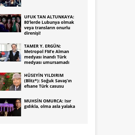
UFUK TAN ALTUNKAYA:
80’lerde Lubunya olmak
veya transların onurlu
direnişi!
TAMER Y. ERGÜN:
Metropol FM’e Alman
medyası inandı Türk
medyası umursamadı
HÜSEYİN YILDIRIM
(Blitz*): Soğuk Savaş’ın
efsane Türk casusu
MUHSİN OMURCA: Isır
gıdıkla, olma asla yalaka