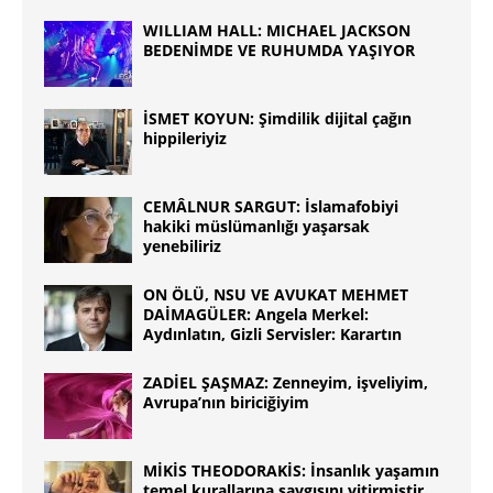
WILLIAM HALL: MICHAEL JACKSON
BEDENİMDE VE RUHUMDA YAŞIYOR
İSMET KOYUN: Şimdilik dijital çağın
hippileriyiz
CEMÂLNUR SARGUT: İslamafobiyi
hakiki müslümanlığı yaşarsak
yenebiliriz
ON ÖLÜ, NSU VE AVUKAT MEHMET
DAİMAGÜLER: Angela Merkel:
Aydınlatın, Gizli Servisler: Karartın
ZADİEL ŞAŞMAZ: Zenneyim, işveliyim,
Avrupa’nın biriciğiyim
MİKİS THEODORAKİS: İnsanlık yaşamın
temel kurallarına saygısını yitirmiştir