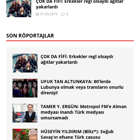
ÇOK DA FİFİ: Erkekler regl olsaydı ağıtlar
yakarlardı
07.03.2019
0
SON RÖPORTAJLAR
ÇOK DA FİFİ: Erkekler regl olsaydı
ağıtlar yakarlardı
UFUK TAN ALTUNKAYA: 80’lerde
Lubunya olmak veya transların onurlu
direnişi!
TAMER Y. ERGÜN: Metropol FM’e Alman
medyası inandı Türk medyası
umursamadı
HÜSEYİN YILDIRIM (Blitz*): Soğuk
Savaş’ın efsane Türk casusu