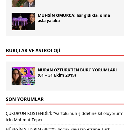
MUHSİN OMURCA: Isır gıdıkla, olma
asla yalaka
BURÇLAR VE ASTROLOJİ
NURAN ÖZTÜRK’TEN BURÇ YORUMLARI
(01 – 31 Ekim 2019)
SON YORUMLAR
ÇUKUR’UN KÖSTENDİL’İ: “Vartolu’nun şiddetine kıl oluyorum”
için
Mahmut Topçu
HÜSEYİN YILDIRIM (Blitz*): Soğuk Savaş’ın efsane Türk