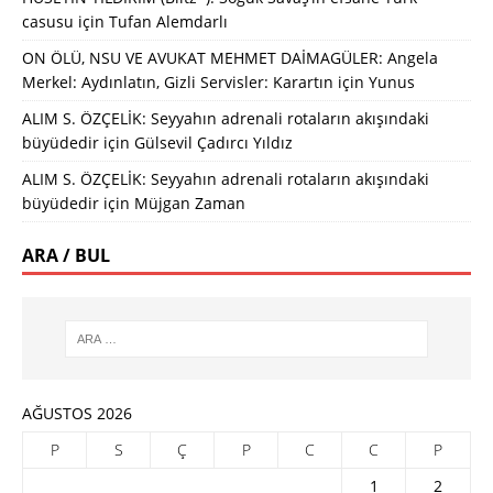
casusu
için
Tufan Alemdarlı
ON ÖLÜ, NSU VE AVUKAT MEHMET DAİMAGÜLER: Angela
Merkel: Aydınlatın, Gizli Servisler: Karartın
için
Yunus
ALIM S. ÖZÇELİK: Seyyahın adrenali rotaların akışındaki
büyüdedir
için
Gülsevil Çadırcı Yıldız
ALIM S. ÖZÇELİK: Seyyahın adrenali rotaların akışındaki
büyüdedir
için
Müjgan Zaman
ARA / BUL
AĞUSTOS 2026
P
S
Ç
P
C
C
P
1
2