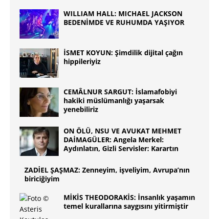
WILLIAM HALL: MICHAEL JACKSON
BEDENİMDE VE RUHUMDA YAŞIYOR
İSMET KOYUN: Şimdilik dijital çağın
hippileriyiz
CEMÂLNUR SARGUT: İslamafobiyi
hakiki müslümanlığı yaşarsak
yenebiliriz
ON ÖLÜ, NSU VE AVUKAT MEHMET
DAİMAGÜLER: Angela Merkel:
Aydınlatın, Gizli Servisler: Karartın
ZADİEL ŞAŞMAZ: Zenneyim, işveliyim, Avrupa’nın
biriciğiyim
MİKİS THEODORAKİS: İnsanlık yaşamın
temel kurallarına saygısını yitirmiştir