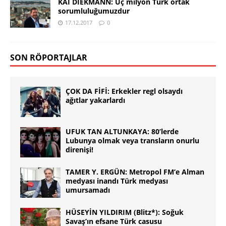
KAI DIEKMANN: Üç milyon Türk ortak
sorumluluğumuzdur
17.12.2017
0
SON RÖPORTAJLAR
ÇOK DA FİFİ: Erkekler regl olsaydı
ağıtlar yakarlardı
UFUK TAN ALTUNKAYA: 80’lerde
Lubunya olmak veya transların onurlu
direnişi!
TAMER Y. ERGÜN: Metropol FM’e Alman
medyası inandı Türk medyası
umursamadı
HÜSEYİN YILDIRIM (Blitz*): Soğuk
Savaş’ın efsane Türk casusu