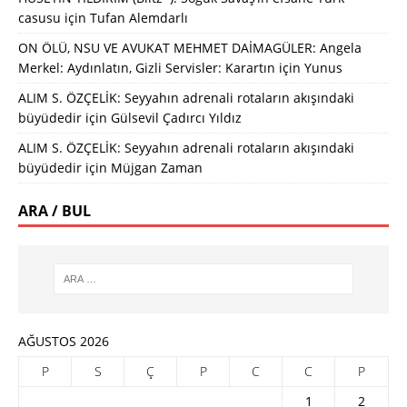
casusu
için
Tufan Alemdarlı
ON ÖLÜ, NSU VE AVUKAT MEHMET DAİMAGÜLER: Angela
Merkel: Aydınlatın, Gizli Servisler: Karartın
için
Yunus
ALIM S. ÖZÇELİK: Seyyahın adrenali rotaların akışındaki
büyüdedir
için
Gülsevil Çadırcı Yıldız
ALIM S. ÖZÇELİK: Seyyahın adrenali rotaların akışındaki
büyüdedir
için
Müjgan Zaman
ARA / BUL
AĞUSTOS 2026
P
S
Ç
P
C
C
P
1
2