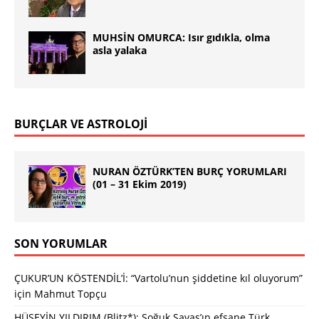
MUHSİN OMURCA: Isır gıdıkla, olma
asla yalaka
BURÇLAR VE ASTROLOJİ
NURAN ÖZTÜRK’TEN BURÇ YORUMLARI
(01 – 31 Ekim 2019)
SON YORUMLAR
ÇUKUR’UN KÖSTENDİL’İ: “Vartolu’nun şiddetine kıl oluyorum”
için
Mahmut Topçu
HÜSEYİN YILDIRIM (Blitz*): Soğuk Savaş’ın efsane Türk