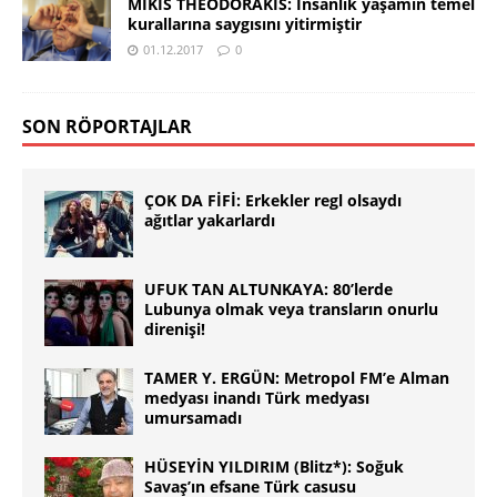
MİKİS THEODORAKİS: İnsanlık yaşamın temel
kurallarına saygısını yitirmiştir
01.12.2017
0
SON RÖPORTAJLAR
ÇOK DA FİFİ: Erkekler regl olsaydı
ağıtlar yakarlardı
UFUK TAN ALTUNKAYA: 80’lerde
Lubunya olmak veya transların onurlu
direnişi!
TAMER Y. ERGÜN: Metropol FM’e Alman
medyası inandı Türk medyası
umursamadı
HÜSEYİN YILDIRIM (Blitz*): Soğuk
Savaş’ın efsane Türk casusu