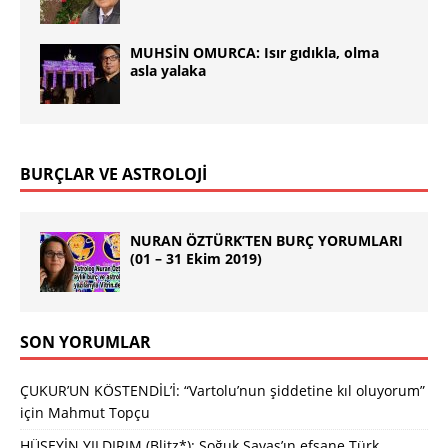
MUHSİN OMURCA: Isır gıdıkla, olma
asla yalaka
BURÇLAR VE ASTROLOJİ
NURAN ÖZTÜRK’TEN BURÇ YORUMLARI
(01 – 31 Ekim 2019)
SON YORUMLAR
ÇUKUR’UN KÖSTENDİL’İ: “Vartolu’nun şiddetine kıl oluyorum”
için
Mahmut Topçu
HÜSEYİN YILDIRIM (Blitz*): Soğuk Savaş’ın efsane Türk