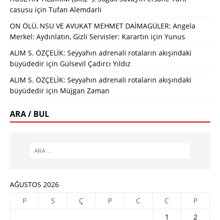
casusu
için
Tufan Alemdarlı
ON ÖLÜ, NSU VE AVUKAT MEHMET DAİMAGÜLER: Angela
Merkel: Aydınlatın, Gizli Servisler: Karartın
için
Yunus
ALIM S. ÖZÇELİK: Seyyahın adrenali rotaların akışındaki
büyüdedir
için
Gülsevil Çadırcı Yıldız
ALIM S. ÖZÇELİK: Seyyahın adrenali rotaların akışındaki
büyüdedir
için
Müjgan Zaman
ARA / BUL
AĞUSTOS 2026
P
S
Ç
P
C
C
P
1
2