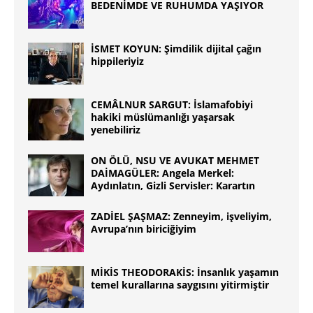
BEDENİMDE VE RUHUMDA YAŞIYOR
İSMET KOYUN: Şimdilik dijital çağın
hippileriyiz
CEMÂLNUR SARGUT: İslamafobiyi
hakiki müslümanlığı yaşarsak
yenebiliriz
ON ÖLÜ, NSU VE AVUKAT MEHMET
DAİMAGÜLER: Angela Merkel:
Aydınlatın, Gizli Servisler: Karartın
ZADİEL ŞAŞMAZ: Zenneyim, işveliyim,
Avrupa’nın biriciğiyim
MİKİS THEODORAKİS: İnsanlık yaşamın
temel kurallarına saygısını yitirmiştir