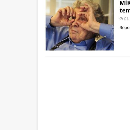
MİK
tem
01.
Röpor