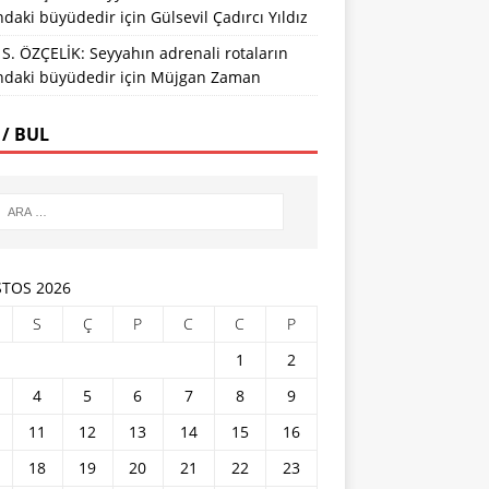
ındaki büyüdedir
için
Gülsevil Çadırcı Yıldız
S. ÖZÇELİK: Seyyahın adrenali rotaların
ındaki büyüdedir
için
Müjgan Zaman
 / BUL
TOS 2026
S
Ç
P
C
C
P
1
2
4
5
6
7
8
9
11
12
13
14
15
16
18
19
20
21
22
23