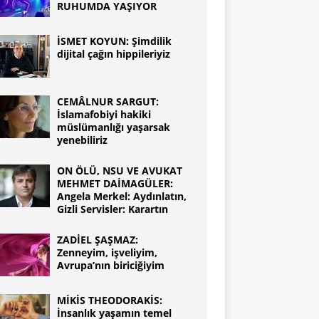
RUHUMDA YAŞIYOR
İSMET KOYUN: Şimdilik
dijital çağın hippileriyiz
CEMÂLNUR SARGUT:
İslamafobiyi hakiki
müslümanlığı yaşarsak
yenebiliriz
ON ÖLÜ, NSU VE AVUKAT
MEHMET DAİMAGÜLER:
Angela Merkel: Aydınlatın,
Gizli Servisler: Karartın
ZADİEL ŞAŞMAZ:
Zenneyim, işveliyim,
Avrupa’nın biriciğiyim
MİKİS THEODORAKİS:
İnsanlık yaşamın temel