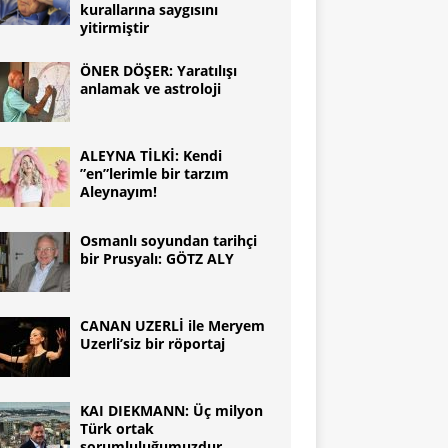
kurallarına saygısını
yitirmiştir
ÖNER DÖŞER: Yaratılışı
anlamak ve astroloji
ALEYNA TİLKİ: Kendi
”en”lerimle bir tarzım
Aleynayım!
Osmanlı soyundan tarihçi
bir Prusyalı: GÖTZ ALY
CANAN UZERLİ ile Meryem
Uzerli’siz bir röportaj
KAI DIEKMANN: Üç milyon
Türk ortak
sorumluluğumuzdur