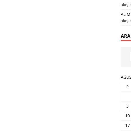
akış
ALIM 
akış
ARA
AĞUS
P
3
10
17