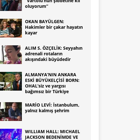
“Vartolu’nun şiddetine kıl
oluyorum”
OKAN BAYÜLGEN:
Hakimler bir çakar hayatın
kayar
ALIM S. ÖZÇELİK: Seyyahın
adrenali rotaların
akışındaki büyüdedir
ALMANYA’NIN ANKARA
ESKİ BÜYÜKELÇİSİ BORN:
OHAL’siz ve yargısı
bağımsız bir Türkiye
MARİO LEVİ: İstanbulum,
yalnız kalmış şehrim
WILLIAM HALL: MICHAEL
JACKSON BEDENİMDE VE