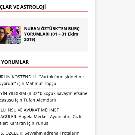
ÇLAR VE ASTROLOJİ
NURAN ÖZTÜRK’TEN BURÇ
YORUMLARI (01 – 31 Ekim
2019)
 YORUMLAR
R’UN KÖSTENDİL’İ: “Vartolu’nun şiddetine
luyorum”
için
Mahmut Topçu
İN YILDIRIM (Blitz*): Soğuk Savaş’ın efsane
 casusu
için
Tufan Alemdarlı
LÜ, NSU VE AVUKAT MEHMET
GÜLER: Angela Merkel: Aydınlatın, Gizli
sler: Karartın
için
Yunus
S. ÖZÇELİK: Seyyahın adrenali rotaların