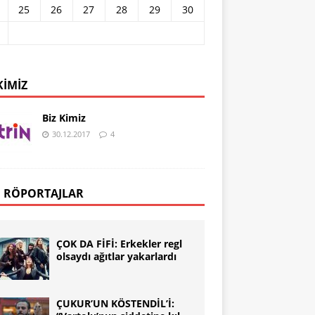
25
26
27
28
29
30
KIMIZ
Biz Kimiz
30.12.2017
4
 RÖPORTAJLAR
ÇOK DA FİFİ: Erkekler regl
olsaydı ağıtlar yakarlardı
ÇUKUR’UN KÖSTENDİL’İ: