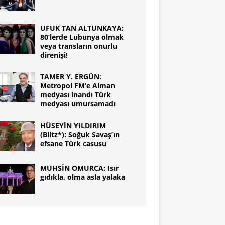
UFUK TAN ALTUNKAYA:
80’lerde Lubunya olmak
veya transların onurlu
direnişi!
TAMER Y. ERGÜN:
Metropol FM’e Alman
medyası inandı Türk
medyası umursamadı
HÜSEYİN YILDIRIM
(Blitz*): Soğuk Savaş’ın
efsane Türk casusu
MUHSİN OMURCA: Isır
gıdıkla, olma asla yalaka