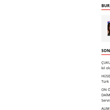
BUR
SON
ÇUKU
kıl o
HÜSEY
Türk
ON Ö
DAİMA
Servi
ALIM 