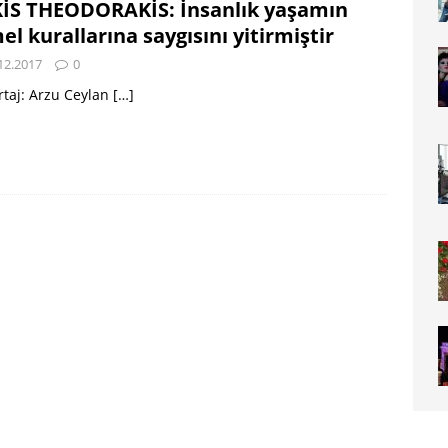
İS THEODORAKİS: İnsanlık yaşamın
el kurallarına saygısını yitirmiştir
12.2017
0
taj: Arzu Ceylan
[…]