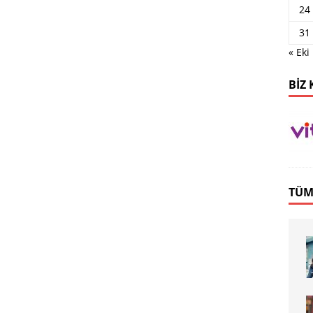
24
31
« Eki
BIZ 
TÜM