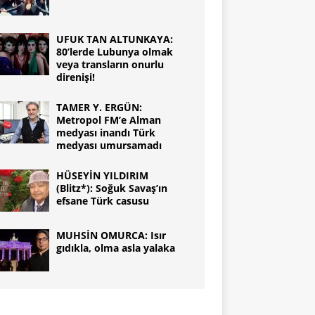
UFUK TAN ALTUNKAYA:
80’lerde Lubunya olmak
veya transların onurlu
direnişi!
TAMER Y. ERGÜN:
Metropol FM’e Alman
medyası inandı Türk
medyası umursamadı
HÜSEYİN YILDIRIM
(Blitz*): Soğuk Savaş’ın
efsane Türk casusu
MUHSİN OMURCA: Isır
gıdıkla, olma asla yalaka