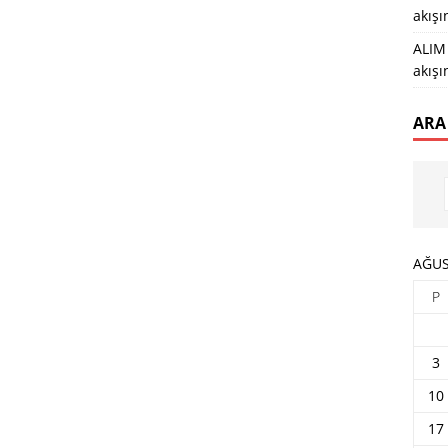
akış
ALIM 
akış
ARA
AĞUS
P
3
10
17