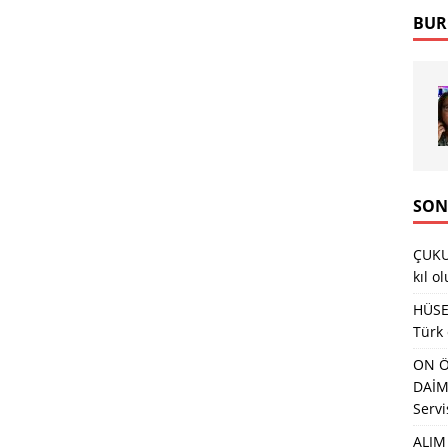
BUR
SON
ÇUKU
kıl o
HÜSEY
Türk
ON Ö
DAİMA
Servi
ALIM 