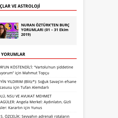
ÇLAR VE ASTROLOJİ
NURAN ÖZTÜRK’TEN BURÇ
YORUMLARI (01 – 31 Ekim
2019)
 YORUMLAR
R’UN KÖSTENDİL’İ: “Vartolu’nun şiddetine
luyorum”
için
Mahmut Topçu
İN YILDIRIM (Blitz*): Soğuk Savaş’ın efsane
 casusu
için
Tufan Alemdarlı
LÜ, NSU VE AVUKAT MEHMET
GÜLER: Angela Merkel: Aydınlatın, Gizli
sler: Karartın
için
Yunus
S. ÖZÇELİK: Seyyahın adrenali rotaların