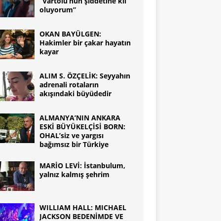
“Vartolu’nun şiddetine kıl
oluyorum”
OKAN BAYÜLGEN:
Hakimler bir çakar hayatın
kayar
ALIM S. ÖZÇELİK: Seyyahın
adrenali rotaların
akışındaki büyüdedir
ALMANYA’NIN ANKARA
ESKİ BÜYÜKELÇİSİ BORN:
OHAL’siz ve yargısı
bağımsız bir Türkiye
MARİO LEVİ: İstanbulum,
yalnız kalmış şehrim
WILLIAM HALL: MICHAEL
JACKSON BEDENİMDE VE