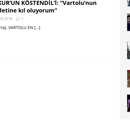
UR’UN KÖSTENDİL’İ: “Vartolu’nun
detine kıl oluyorum”
09.2018
1
rtaj: VARTOLU EN
[…]