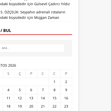
ındaki büyüdedir
için
Gülsevil Çadırcı Yıldız
S. ÖZÇELİK: Seyyahın adrenali rotaların
ındaki büyüdedir
için
Müjgan Zaman
 / BUL
TOS 2026
S
Ç
P
C
C
P
1
2
4
5
6
7
8
9
11
12
13
14
15
16
18
19
20
21
22
23