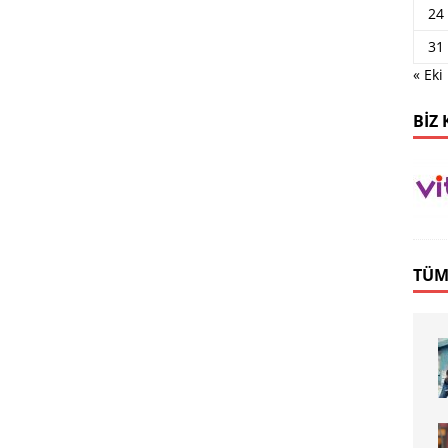
24
31
« Eki
BIZ 
TÜM