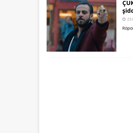
ÇUK
şid
23.
Röpo