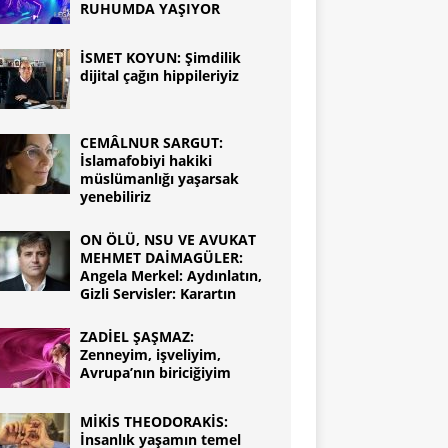
RUHUMDA YAŞIYOR
İSMET KOYUN: Şimdilik
dijital çağın hippileriyiz
CEMÂLNUR SARGUT:
İslamafobiyi hakiki
müslümanlığı yaşarsak
yenebiliriz
ON ÖLÜ, NSU VE AVUKAT
MEHMET DAİMAGÜLER:
Angela Merkel: Aydınlatın,
Gizli Servisler: Karartın
ZADİEL ŞAŞMAZ:
Zenneyim, işveliyim,
Avrupa’nın biriciğiyim
MİKİS THEODORAKİS:
İnsanlık yaşamın temel