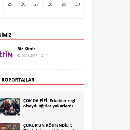
25
26
27
28
29
30
KIMIZ
Biz Kimiz
30.12.2017
4
 RÖPORTAJLAR
ÇOK DA FİFİ: Erkekler regl
olsaydı ağıtlar yakarlardı
ÇUKUR’UN KÖSTENDİL’İ: