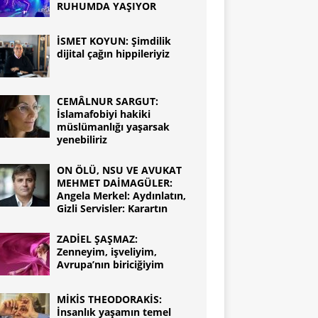
RUHUMDA YAŞIYOR
İSMET KOYUN: Şimdilik
dijital çağın hippileriyiz
CEMÂLNUR SARGUT:
İslamafobiyi hakiki
müslümanlığı yaşarsak
yenebiliriz
ON ÖLÜ, NSU VE AVUKAT
MEHMET DAİMAGÜLER:
Angela Merkel: Aydınlatın,
Gizli Servisler: Karartın
ZADİEL ŞAŞMAZ:
Zenneyim, işveliyim,
Avrupa’nın biriciğiyim
MİKİS THEODORAKİS:
İnsanlık yaşamın temel