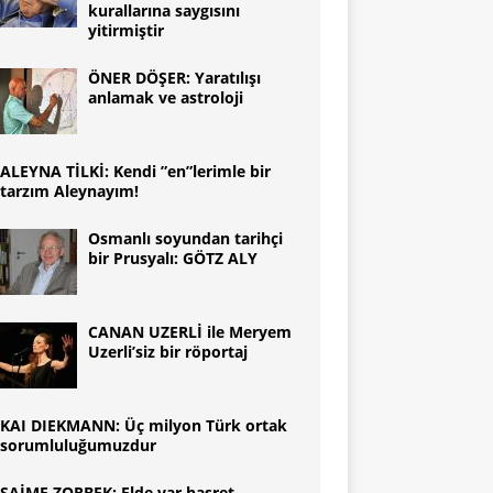
kurallarına saygısını
yitirmiştir
ÖNER DÖŞER: Yaratılışı
anlamak ve astroloji
ALEYNA TİLKİ: Kendi ”en”lerimle bir
tarzım Aleynayım!
Osmanlı soyundan tarihçi
bir Prusyalı: GÖTZ ALY
CANAN UZERLİ ile Meryem
Uzerli’siz bir röportaj
KAI DIEKMANN: Üç milyon Türk ortak
sorumluluğumuzdur
SAİME ZORBEK: Elde var hasret