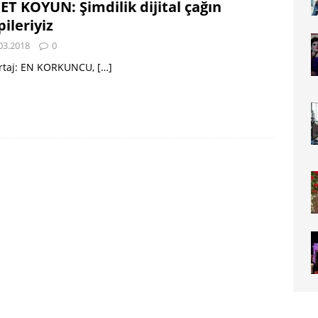
ET KOYUN: Şimdilik dijital çağın
pileriyiz
03.2018
0
rtaj: EN KORKUNCU,
[…]