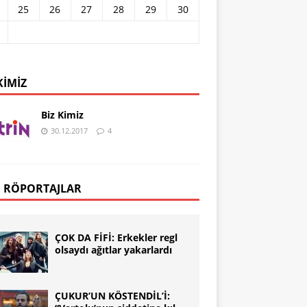
25
26
27
28
29
30
KIMIZ
Biz Kimiz
30.12.2017
4
 RÖPORTAJLAR
ÇOK DA FİFİ: Erkekler regl
olsaydı ağıtlar yakarlardı
ÇUKUR’UN KÖSTENDİL’İ: