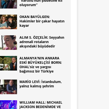
“Vartolu’nun şiddetine kıl
oluyorum”
OKAN BAYÜLGEN:
Hakimler bir çakar hayatın
kayar
ALIM S. ÖZÇELİK: Seyyahın
adrenali rotaların
akışındaki büyüdedir
ALMANYA’NIN ANKARA
ESKİ BÜYÜKELÇİSİ BORN:
OHAL’siz ve yargısı
bağımsız bir Türkiye
MARİO LEVİ: İstanbulum,
yalnız kalmış şehrim
WILLIAM HALL: MICHAEL
JACKSON BEDENİMDE VE