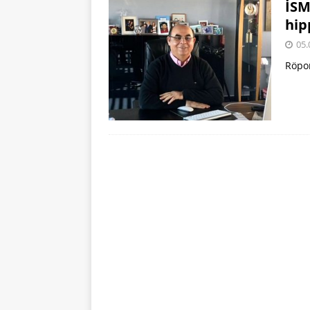
İSM
hip
05.
Röpo