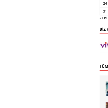
24
31
« Eki
BIZ 
TÜM