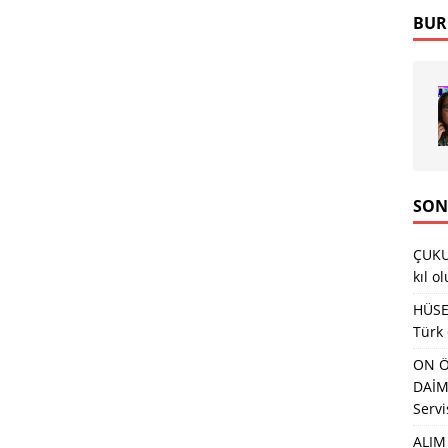
BUR
SON
ÇUKU
kıl o
HÜSEY
Türk
ON Ö
DAİMA
Servi
ALIM 