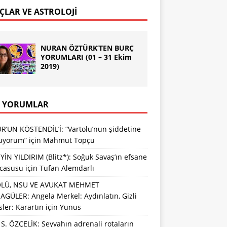
ÇLAR VE ASTROLOJİ
NURAN ÖZTÜRK’TEN BURÇ
YORUMLARI (01 – 31 Ekim
2019)
 YORUMLAR
R’UN KÖSTENDİL’İ: “Vartolu’nun şiddetine
luyorum”
için
Mahmut Topçu
İN YILDIRIM (Blitz*): Soğuk Savaş’ın efsane
 casusu
için
Tufan Alemdarlı
LÜ, NSU VE AVUKAT MEHMET
GÜLER: Angela Merkel: Aydınlatın, Gizli
sler: Karartın
için
Yunus
S. ÖZÇELİK: Seyyahın adrenali rotaların