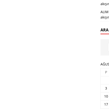
akış
ALIM 
akış
ARA
AĞUS
P
3
10
17