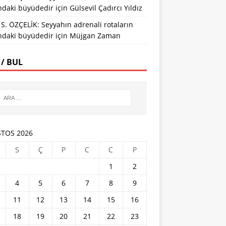
ındaki büyüdedir
için
Gülsevil Çadırcı Yıldız
S. ÖZÇELİK: Seyyahın adrenali rotaların
ındaki büyüdedir
için
Müjgan Zaman
 / BUL
TOS 2026
S
Ç
P
C
C
P
1
2
4
5
6
7
8
9
11
12
13
14
15
16
18
19
20
21
22
23