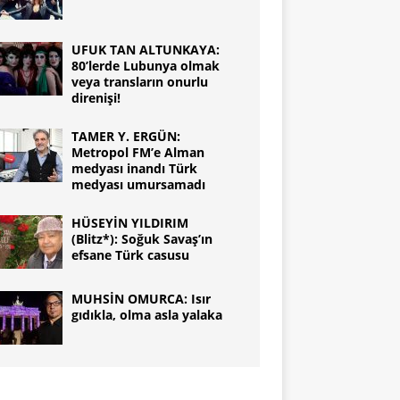
UFUK TAN ALTUNKAYA:
80’lerde Lubunya olmak
veya transların onurlu
direnişi!
TAMER Y. ERGÜN:
Metropol FM’e Alman
medyası inandı Türk
medyası umursamadı
HÜSEYİN YILDIRIM
(Blitz*): Soğuk Savaş’ın
efsane Türk casusu
MUHSİN OMURCA: Isır
gıdıkla, olma asla yalaka