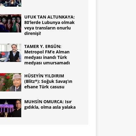
UFUK TAN ALTUNKAYA:
80’lerde Lubunya olmak
veya transların onurlu
direnişi!
TAMER Y. ERGÜN:
Metropol FM’e Alman
medyası inandı Türk
medyası umursamadı
HÜSEYİN YILDIRIM
(Blitz*): Soğuk Savaş’ın
efsane Türk casusu
MUHSİN OMURCA: Isır
gıdıkla, olma asla yalaka