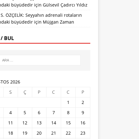
ındaki büyüdedir
için
Gülsevil Çadırcı Yıldız
S. ÖZÇELİK: Seyyahın adrenali rotaların
ındaki büyüdedir
için
Müjgan Zaman
 / BUL
TOS 2026
S
Ç
P
C
C
P
1
2
4
5
6
7
8
9
11
12
13
14
15
16
18
19
20
21
22
23