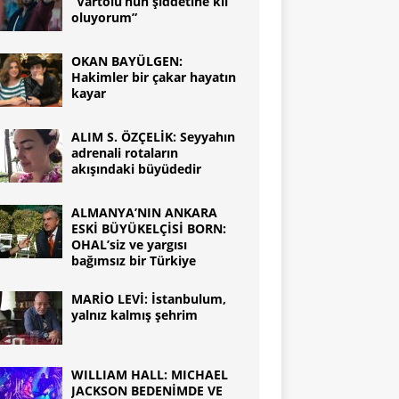
“Vartolu’nun şiddetine kıl
oluyorum”
OKAN BAYÜLGEN:
Hakimler bir çakar hayatın
kayar
ALIM S. ÖZÇELİK: Seyyahın
adrenali rotaların
akışındaki büyüdedir
ALMANYA’NIN ANKARA
ESKİ BÜYÜKELÇİSİ BORN:
OHAL’siz ve yargısı
bağımsız bir Türkiye
MARİO LEVİ: İstanbulum,
yalnız kalmış şehrim
WILLIAM HALL: MICHAEL
JACKSON BEDENİMDE VE