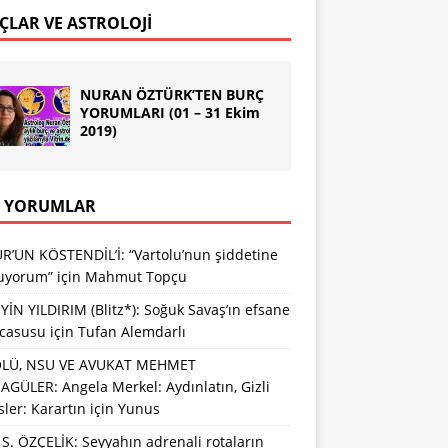
ÇLAR VE ASTROLOJİ
NURAN ÖZTÜRK’TEN BURÇ
YORUMLARI (01 – 31 Ekim
2019)
 YORUMLAR
R’UN KÖSTENDİL’İ: “Vartolu’nun şiddetine
luyorum”
için
Mahmut Topçu
İN YILDIRIM (Blitz*): Soğuk Savaş’ın efsane
 casusu
için
Tufan Alemdarlı
LÜ, NSU VE AVUKAT MEHMET
GÜLER: Angela Merkel: Aydınlatın, Gizli
sler: Karartın
için
Yunus
S. ÖZÇELİK: Seyyahın adrenali rotaların