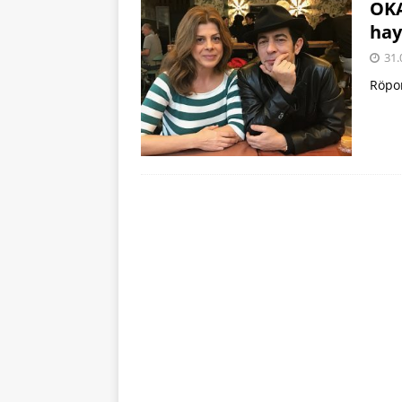
OKA
hay
31.
Röpo