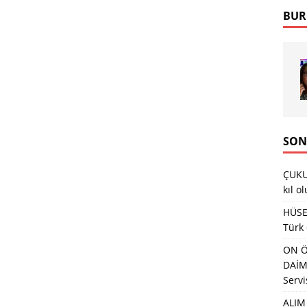
BUR
SON
ÇUKU
kıl o
HÜSEY
Türk
ON Ö
DAİMA
Servi
ALIM 