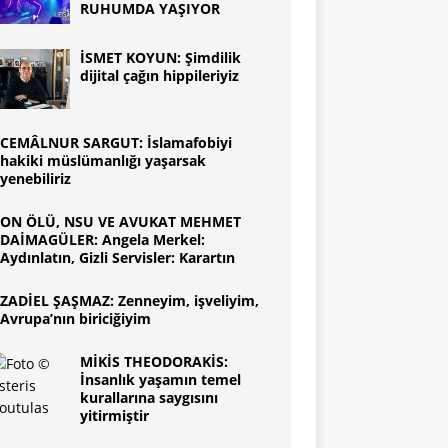
RUHUMDA YAŞIYOR
İSMET KOYUN: Şimdilik
dijital çağın hippileriyiz
CEMÂLNUR SARGUT: İslamafobiyi
hakiki müslümanlığı yaşarsak
yenebiliriz
ON ÖLÜ, NSU VE AVUKAT MEHMET
DAİMAGÜLER: Angela Merkel:
Aydınlatın, Gizli Servisler: Karartın
ZADİEL ŞAŞMAZ: Zenneyim, işveliyim,
Avrupa’nın biriciğiyim
MİKİS THEODORAKİS:
İnsanlık yaşamın temel
kurallarına saygısını
yitirmiştir