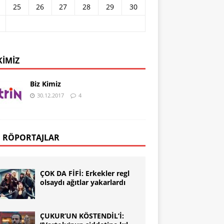
25
26
27
28
29
30
KIMIZ
Biz Kimiz
30.12.2017
4
 RÖPORTAJLAR
ÇOK DA FİFİ: Erkekler regl
olsaydı ağıtlar yakarlardı
ÇUKUR’UN KÖSTENDİL’İ: