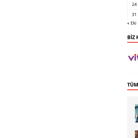
24
31
« Eki
BIZ 
TÜM