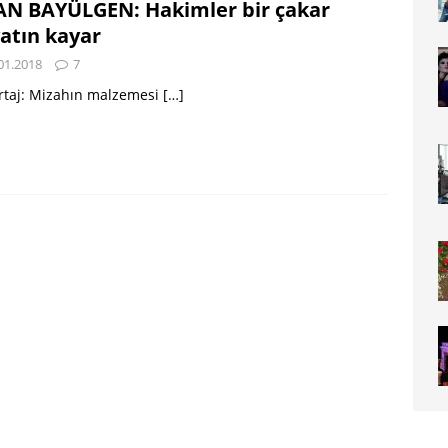
N BAYÜLGEN: Hakimler bir çakar
atın kayar
01.2018
7
rtaj: Mizahın malzemesi
[…]