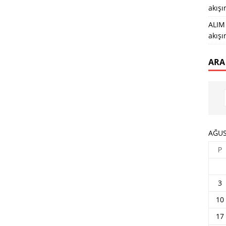
akış
ALIM 
akış
ARA
AĞUS
P
3
10
17