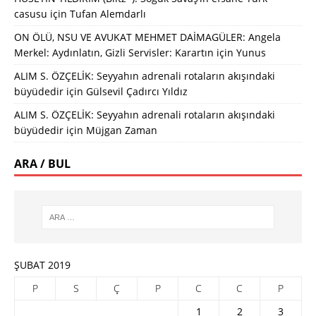
casusu
için
Tufan Alemdarlı
ON ÖLÜ, NSU VE AVUKAT MEHMET DAİMAGÜLER: Angela
Merkel: Aydınlatın, Gizli Servisler: Karartın
için
Yunus
ALIM S. ÖZÇELİK: Seyyahın adrenali rotaların akışındaki
büyüdedir
için
Gülsevil Çadırcı Yıldız
ALIM S. ÖZÇELİK: Seyyahın adrenali rotaların akışındaki
büyüdedir
için
Müjgan Zaman
ARA / BUL
ŞUBAT 2019
P
S
Ç
P
C
C
P
1
2
3