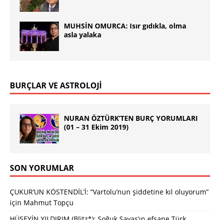
MUHSİN OMURCA: Isır gıdıkla, olma
asla yalaka
BURÇLAR VE ASTROLOJİ
NURAN ÖZTÜRK’TEN BURÇ YORUMLARI
(01 – 31 Ekim 2019)
SON YORUMLAR
ÇUKUR’UN KÖSTENDİL’İ: “Vartolu’nun şiddetine kıl oluyorum”
için
Mahmut Topçu
HÜSEYİN YILDIRIM (Blitz*): Soğuk Savaş’ın efsane Türk