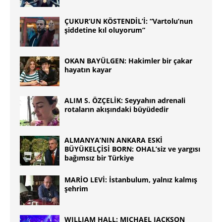
ÇUKUR’UN KÖSTENDİL’İ: “Vartolu’nun
şiddetine kıl oluyorum”
OKAN BAYÜLGEN: Hakimler bir çakar
hayatın kayar
ALIM S. ÖZÇELİK: Seyyahın adrenali
rotaların akışındaki büyüdedir
ALMANYA’NIN ANKARA ESKİ
BÜYÜKELÇİSİ BORN: OHAL’siz ve yargısı
bağımsız bir Türkiye
MARİO LEVİ: İstanbulum, yalnız kalmış
şehrim
WILLIAM HALL: MICHAEL JACKSON