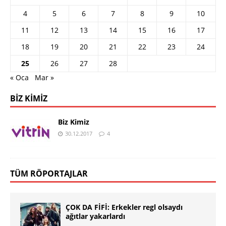
4
5
6
7
8
9
10
11
12
13
14
15
16
17
18
19
20
21
22
23
24
25
26
27
28
« Oca
Mar »
BIZ KIMIZ
Biz Kimiz
30.12.2017
4
TÜM RÖPORTAJLAR
ÇOK DA FİFİ: Erkekler regl olsaydı
ağıtlar yakarlardı