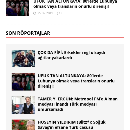
UFUK TAN ALTUNKAYA: 80’lerde Lubunya
olmak veya transların onurlu direnişi!
25.02.2019
0
SON RÖPORTAJLAR
ÇOK DA FİFİ: Erkekler regl olsaydı
ağıtlar yakarlardı
UFUK TAN ALTUNKAYA: 80’lerde
Lubunya olmak veya transların onurlu
direnişi!
TAMER Y. ERGÜN: Metropol FM’e Alman
medyası inandı Türk medyası
umursamadı
HÜSEYİN YILDIRIM (Blitz*): Soğuk
Savaş’ın efsane Türk casusu