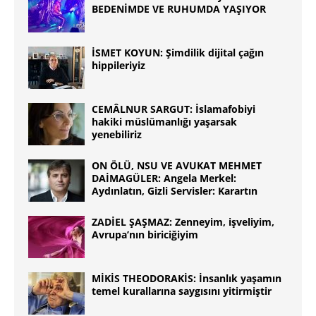
BEDENİMDE VE RUHUMDA YAŞIYOR
İSMET KOYUN: Şimdilik dijital çağın
hippileriyiz
CEMÂLNUR SARGUT: İslamafobiyi
hakiki müslümanlığı yaşarsak
yenebiliriz
ON ÖLÜ, NSU VE AVUKAT MEHMET
DAİMAGÜLER: Angela Merkel:
Aydınlatın, Gizli Servisler: Karartın
ZADİEL ŞAŞMAZ: Zenneyim, işveliyim,
Avrupa’nın biriciğiyim
MİKİS THEODORAKİS: İnsanlık yaşamın
temel kurallarına saygısını yitirmiştir