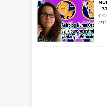
NU
– 3
02.
ASTR