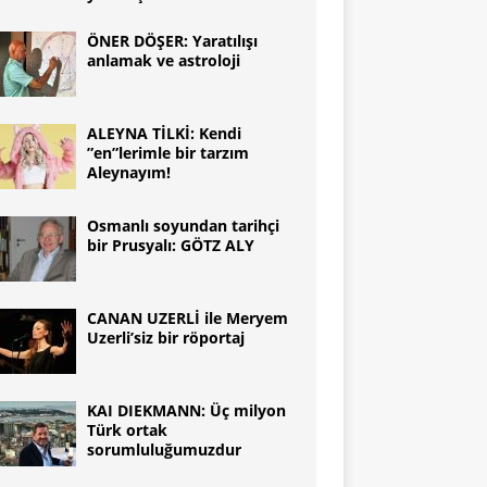
ÖNER DÖŞER: Yaratılışı
anlamak ve astroloji
ALEYNA TİLKİ: Kendi
”en”lerimle bir tarzım
Aleynayım!
Osmanlı soyundan tarihçi
bir Prusyalı: GÖTZ ALY
CANAN UZERLİ ile Meryem
Uzerli’siz bir röportaj
KAI DIEKMANN: Üç milyon
Türk ortak
sorumluluğumuzdur