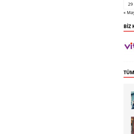
29
« Ma
BIZ 
TÜM