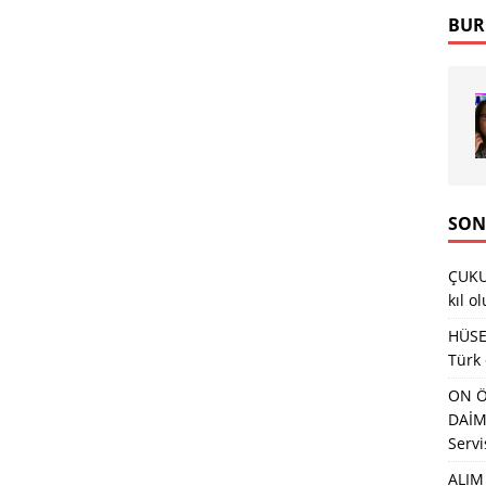
BUR
SON
ÇUKU
kıl o
HÜSEY
Türk
ON Ö
DAİMA
Servi
ALIM 