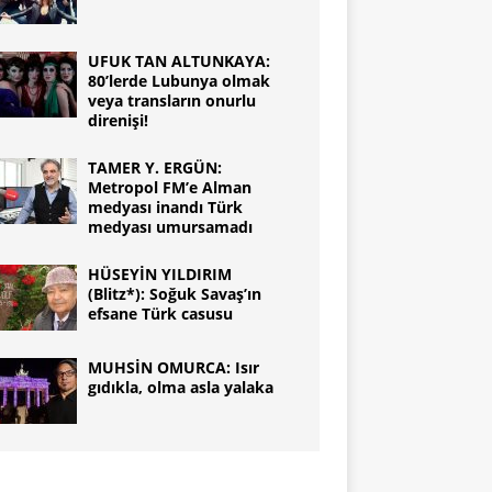
UFUK TAN ALTUNKAYA:
80’lerde Lubunya olmak
veya transların onurlu
direnişi!
TAMER Y. ERGÜN:
Metropol FM’e Alman
medyası inandı Türk
medyası umursamadı
HÜSEYİN YILDIRIM
(Blitz*): Soğuk Savaş’ın
efsane Türk casusu
MUHSİN OMURCA: Isır
gıdıkla, olma asla yalaka