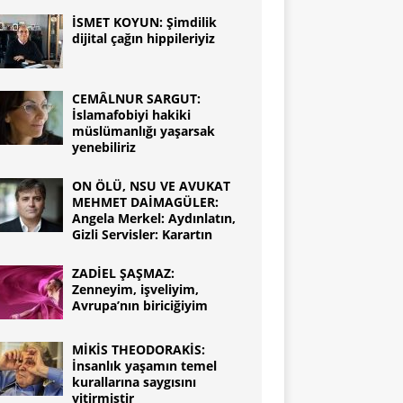
İSMET KOYUN: Şimdilik
dijital çağın hippileriyiz
CEMÂLNUR SARGUT:
İslamafobiyi hakiki
müslümanlığı yaşarsak
yenebiliriz
ON ÖLÜ, NSU VE AVUKAT
MEHMET DAİMAGÜLER:
Angela Merkel: Aydınlatın,
Gizli Servisler: Karartın
ZADİEL ŞAŞMAZ:
Zenneyim, işveliyim,
Avrupa’nın biriciğiyim
MİKİS THEODORAKİS:
İnsanlık yaşamın temel
kurallarına saygısını
yitirmiştir