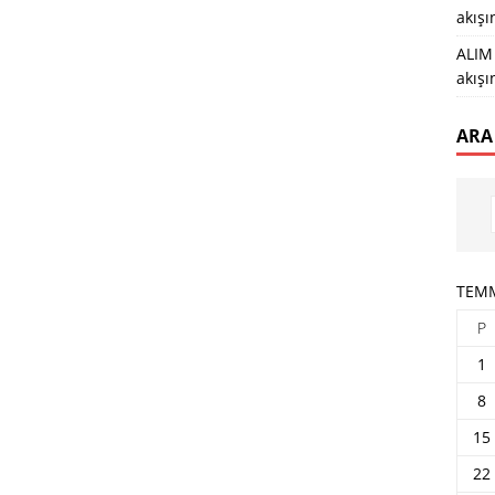
akış
ALIM 
akış
ARA
TEMM
P
1
8
15
22