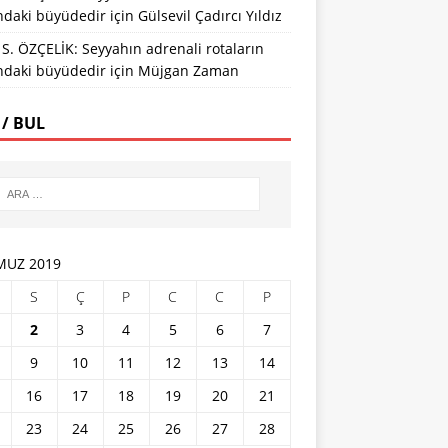
ındaki büyüdedir
için
Gülsevil Çadırcı Yıldız
S. ÖZÇELİK: Seyyahın adrenali rotaların
ındaki büyüdedir
için
Müjgan Zaman
 / BUL
UZ 2019
S
Ç
P
C
C
P
2
3
4
5
6
7
9
10
11
12
13
14
16
17
18
19
20
21
23
24
25
26
27
28