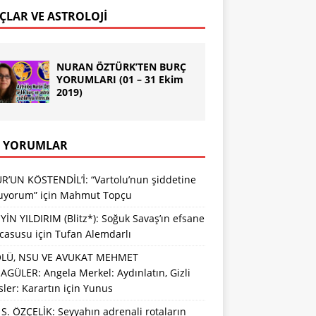
ÇLAR VE ASTROLOJİ
NURAN ÖZTÜRK’TEN BURÇ
YORUMLARI (01 – 31 Ekim
2019)
 YORUMLAR
R’UN KÖSTENDİL’İ: “Vartolu’nun şiddetine
luyorum”
için
Mahmut Topçu
İN YILDIRIM (Blitz*): Soğuk Savaş’ın efsane
 casusu
için
Tufan Alemdarlı
LÜ, NSU VE AVUKAT MEHMET
GÜLER: Angela Merkel: Aydınlatın, Gizli
sler: Karartın
için
Yunus
S. ÖZÇELİK: Seyyahın adrenali rotaların