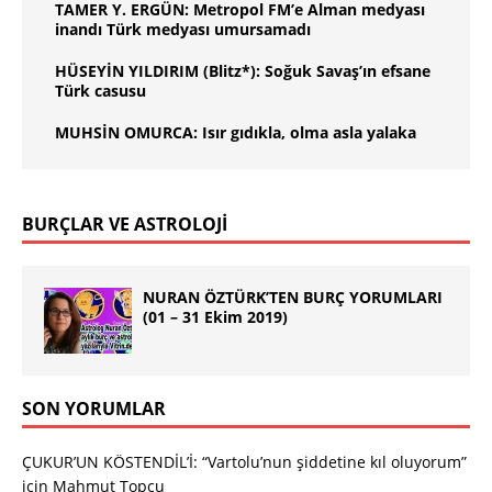
TAMER Y. ERGÜN: Metropol FM’e Alman medyası
inandı Türk medyası umursamadı
HÜSEYİN YILDIRIM (Blitz*): Soğuk Savaş’ın efsane
Türk casusu
MUHSİN OMURCA: Isır gıdıkla, olma asla yalaka
BURÇLAR VE ASTROLOJİ
NURAN ÖZTÜRK’TEN BURÇ YORUMLARI
(01 – 31 Ekim 2019)
SON YORUMLAR
ÇUKUR’UN KÖSTENDİL’İ: “Vartolu’nun şiddetine kıl oluyorum”
için
Mahmut Topçu