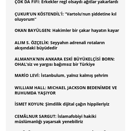
ÇOK DA FİFİ: Erkekler regl olsaydı ağıtlar yakarlardı
ÇUKUR’UN KÖSTENDİL’İ: “Vartolu’nun şiddetine kıl
oluyorum”
OKAN BAYÜLGEN: Hakimler bir çakar hayatın kayar
ALIM S. ÖZÇELİK: Seyyahın adrenali rotaların
akışındaki büyüdedir
ALMANYA’NIN ANKARA ESKİ BÜYÜKELÇİSİ BORN:
OHAL’siz ve yargısı bağımsız bir Türkiye
MARİO LEVİ: İstanbulum, yalnız kalmış şehrim
WILLIAM HALL: MICHAEL JACKSON BEDENİMDE VE
RUHUMDA YAŞIYOR
İSMET KOYUN: Şimdilik dijital çağın hippileriyiz
CEMÂLNUR SARGUT: İslamafobiyi hakiki
müslümanlığı yaşarsak yenebiliriz