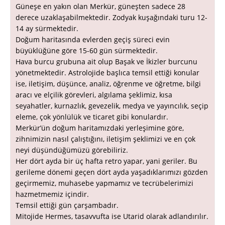
Güneşe en yakın olan Merkür, güneşten sadece 28
derece uzaklaşabilmektedir. Zodyak kuşağındaki turu 12-
14 ay sürmektedir.
Doğum haritasında evlerden geçiş süreci evin
büyüklüğüne göre 15-60 gün sürmektedir.
Hava burcu grubuna ait olup Başak ve İkizler burcunu
yönetmektedir. Astrolojide başlıca temsil ettiği konular
ise, iletişim, düşünce, analiz, öğrenme ve öğretme, bilgi
aracı ve elçilik görevleri, algılama şeklimiz, kısa
seyahatler, kurnazlık, gevezelik, medya ve yayıncılık, seçip
eleme, çok yönlülük ve ticaret gibi konulardır.
Merkür’ün doğum haritamızdaki yerleşimine göre,
zihnimizin nasıl çalıştığını, iletişim şeklimizi ve en çok
neyi düşündüğümüzü görebiliriz.
Her dört ayda bir üç hafta retro yapar, yani geriler. Bu
gerileme dönemi geçen dört ayda yaşadıklarımızı gözden
geçirmemiz, muhasebe yapmamız ve tecrübelerimizi
hazmetmemiz içindir.
Temsil ettiği gün çarşambadır.
Mitojide Hermes, tasavvufta ise Utarid olarak adlandırılır.