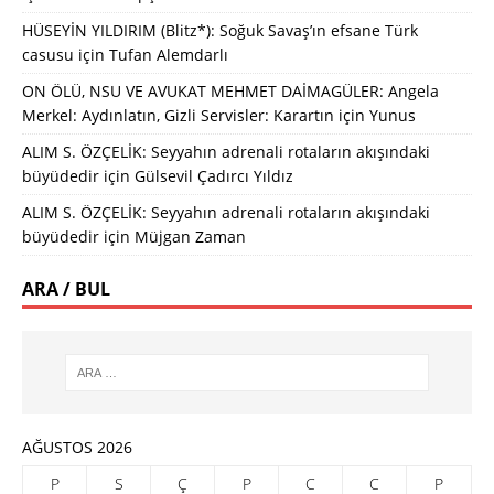
HÜSEYİN YILDIRIM (Blitz*): Soğuk Savaş’ın efsane Türk
casusu
için
Tufan Alemdarlı
ON ÖLÜ, NSU VE AVUKAT MEHMET DAİMAGÜLER: Angela
Merkel: Aydınlatın, Gizli Servisler: Karartın
için
Yunus
ALIM S. ÖZÇELİK: Seyyahın adrenali rotaların akışındaki
büyüdedir
için
Gülsevil Çadırcı Yıldız
ALIM S. ÖZÇELİK: Seyyahın adrenali rotaların akışındaki
büyüdedir
için
Müjgan Zaman
ARA / BUL
AĞUSTOS 2026
P
S
Ç
P
C
C
P