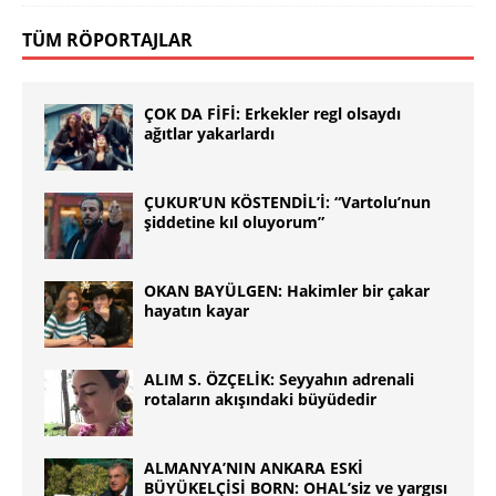
TÜM RÖPORTAJLAR
ÇOK DA FİFİ: Erkekler regl olsaydı
ağıtlar yakarlardı
ÇUKUR’UN KÖSTENDİL’İ: “Vartolu’nun
şiddetine kıl oluyorum”
OKAN BAYÜLGEN: Hakimler bir çakar
hayatın kayar
ALIM S. ÖZÇELİK: Seyyahın adrenali
rotaların akışındaki büyüdedir
ALMANYA’NIN ANKARA ESKİ
BÜYÜKELÇİSİ BORN: OHAL’siz ve yargısı