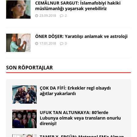
CEMÂLNUR SARGUT: İslamafobiyi hakiki
müslümanlığı yaşarsak yenebiliriz
23.09.2018
2
ÖNER DÖŞER: Yaratılışı anlamak ve astroloji
17.01.2018
0
SON RÖPORTAJLAR
ÇOK DA FİFİ: Erkekler regl olsaydı
ağıtlar yakarlardı
UFUK TAN ALTUNKAYA: 80’lerde
Lubunya olmak veya transların onurlu
direnişi!
TAMER Y. ERGÜN: Metropol FM’e Alman