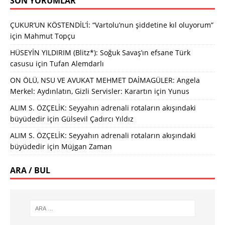
SON YORUMLAR
ÇUKUR’UN KÖSTENDİL’İ: “Vartolu’nun şiddetine kıl oluyorum”
için
Mahmut Topçu
HÜSEYİN YILDIRIM (Blitz*): Soğuk Savaş’ın efsane Türk
casusu
için
Tufan Alemdarlı
ON ÖLÜ, NSU VE AVUKAT MEHMET DAİMAGÜLER: Angela
Merkel: Aydınlatın, Gizli Servisler: Karartın
için
Yunus
ALIM S. ÖZÇELİK: Seyyahın adrenali rotaların akışındaki
büyüdedir
için
Gülsevil Çadırcı Yıldız
ALIM S. ÖZÇELİK: Seyyahın adrenali rotaların akışındaki
büyüdedir
için
Müjgan Zaman
ARA / BUL