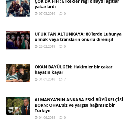
ÇOK DA FİFİ: Erkekler regl olsaydı ağıtlar
yakarlardı
07.03.2019
0
UFUK TAN ALTUNKAYA: 80’lerde Lubunya
olmak veya transların onurlu direnişi!
25.02.2019
0
OKAN BAYÜLGEN: Hakimler bir çakar
hayatın kayar
31.01.2018
7
ALMANYA’NIN ANKARA ESKİ BÜYÜKELÇİSİ
BORN: OHAL’siz ve yargısı bağımsız bir
Türkiye
04.06.2018
0