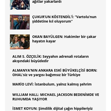
ağıtlar yakarlardı
ÇUKUR’UN KÖSTENDİL’İ: “Vartolu’nun
şiddetine kıl oluyorum”
OKAN BAYÜLGEN: Hakimler bir çakar
hayatın kayar
ALIM S. ÖZÇELİK: Seyyahın adrenali rotaların
akışındaki büyüdedir
ALMANYA’NIN ANKARA ESKİ BÜYÜKELÇİSİ BORN:
OHAL’siz ve yargısı bağımsız bir Türkiye
MARİO LEVİ: İstanbulum, yalnız kalmış şehrim
WILLIAM HALL: MICHAEL JACKSON BEDENİMDE VE
RUHUMDA YAŞIYOR
İSMET KOYUN: Şimdilik dijital çağın hippileriyiz