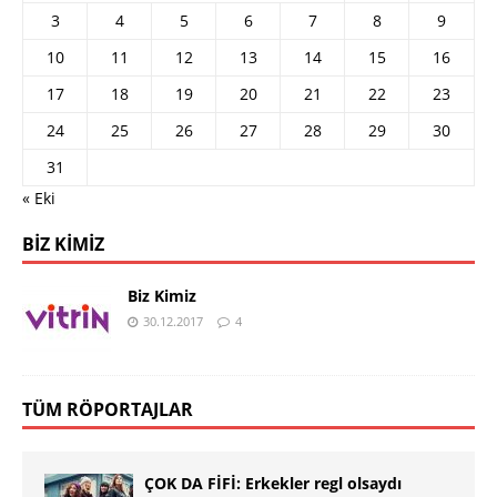
3
4
5
6
7
8
9
10
11
12
13
14
15
16
17
18
19
20
21
22
23
24
25
26
27
28
29
30
31
« Eki
BIZ KIMIZ
Biz Kimiz
30.12.2017
4
TÜM RÖPORTAJLAR
ÇOK DA FİFİ: Erkekler regl olsaydı