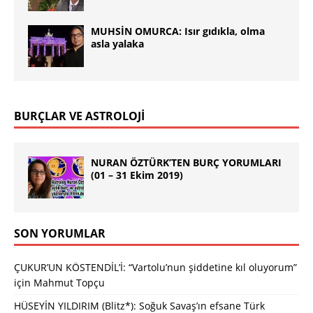
MUHSİN OMURCA: Isır gıdıkla, olma
asla yalaka
BURÇLAR VE ASTROLOJİ
NURAN ÖZTÜRK’TEN BURÇ YORUMLARI
(01 – 31 Ekim 2019)
SON YORUMLAR
ÇUKUR’UN KÖSTENDİL’İ: “Vartolu’nun şiddetine kıl oluyorum”
için
Mahmut Topçu
HÜSEYİN YILDIRIM (Blitz*): Soğuk Savaş’ın efsane Türk