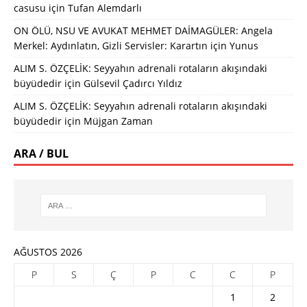
casusu
için
Tufan Alemdarlı
ON ÖLÜ, NSU VE AVUKAT MEHMET DAİMAGÜLER: Angela
Merkel: Aydınlatın, Gizli Servisler: Karartın
için
Yunus
ALIM S. ÖZÇELİK: Seyyahın adrenali rotaların akışındaki
büyüdedir
için
Gülsevil Çadırcı Yıldız
ALIM S. ÖZÇELİK: Seyyahın adrenali rotaların akışındaki
büyüdedir
için
Müjgan Zaman
ARA / BUL
AĞUSTOS 2026
P
S
Ç
P
C
C
P
1
2