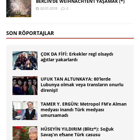
BERLİN’DE WEIHNACHTEN’I YAŞAMAK (*)
02.01.2018
2
SON RÖPORTAJLAR
ÇOK DA FİFİ: Erkekler regl olsaydı
ağıtlar yakarlardı
UFUK TAN ALTUNKAYA: 80’lerde
Lubunya olmak veya transların onurlu
direnişi!
TAMER Y. ERGÜN: Metropol FM’e Alman
medyası inandı Türk medyası
umursamadı
HÜSEYİN YILDIRIM (Blitz*): Soğuk
Savaş’ın efsane Türk casusu