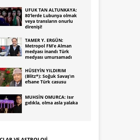
UFUK TAN ALTUNKAYA:
80’lerde Lubunya olmak
veya transların onurlu
direnişi!
TAMER Y. ERGÜN:
Metropol FM’e Alman
medyası inandı Türk
medyası umursamadı
HÜSEYİN YILDIRIM
(Blitz*): Soğuk Savaş’ın
efsane Türk casusu
MUHSİN OMURCA: Isır
gıdıkla, olma asla yalaka
ÇLAR VE ASTROLOJİ