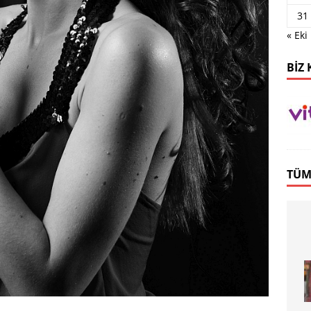
31
« Eki
BIZ 
TÜM