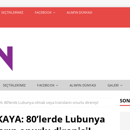
SEÇTIKLERIMIZ
FACEBOOK
ALIM’IN DÜNYASI
SEÇTIKLERIMIZ
FACEBOOK
ALIM’IN DÜNYASI
GALERI
SON
80’lerde Lubunya olmak veya transların onurlu direnişi!
YA: 80’lerde Lubunya