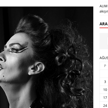
ALIM 
akış
ARA
AĞUS
P
3
10
17
24