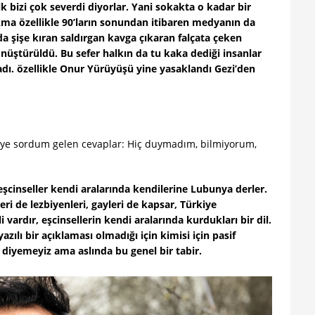
 bizi çok severdi diyorlar. Yani sokakta o kadar bir
Ama özellikle 90’ların sonundan itibaren medyanın da
olda şişe kıran saldırgan kavga çıkaran falçata çeken
nüştürüldü. Bu sefer halkın da tu kaka dediği insanlar
ladı. özellikle Onur Yürüyüşü yine yasaklandı Gezi’den
şiye sordum gelen cevaplar: Hiç duymadım, bilmiyorum,
şcinseller kendi aralarında kendilerine Lubunya derler.
eri de lezbiyenleri, gayleri de kapsar, Türkiye
i vardır, eşcinsellerin kendi aralarında kurdukları bir dil.
zılı bir açıklaması olmadığı için kimisi için pasif
 diyemeyiz ama aslında bu genel bir tabir.