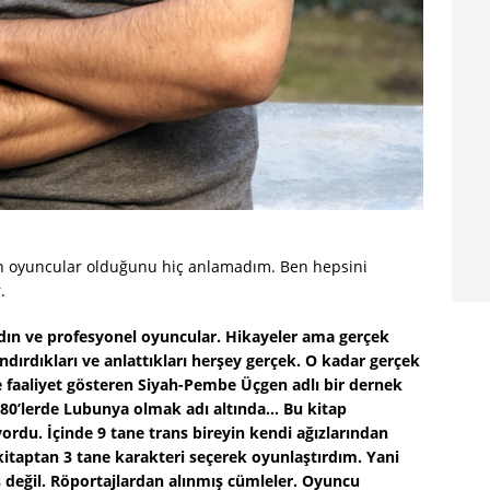
ın oyuncular olduğunu hiç anlamadım. Ben hepsini
.
dın ve profesyonel oyuncular. Hikayeler ama gerçek
dırdıkları ve anlattıkları herşey gerçek. O kadar gerçek
de faaliyet gösteren Siyah-Pembe Üçgen adlı bir dernek
a, 80’lerde Lubunya olmak adı altında… Bu kitap
yordu. İçinde 9 tane trans bireyin kendi ağızlarından
 kitaptan 3 tane karakteri seçerek oyunlaştırdım. Yani
ş değil. Röportajlardan alınmış cümleler. Oyuncu