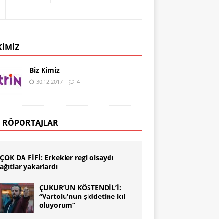
KIMIZ
Biz Kimiz
30.12.2017
4
 RÖPORTAJLAR
ÇOK DA FİFİ: Erkekler regl olsaydı
ağıtlar yakarlardı
ÇUKUR’UN KÖSTENDİL’İ:
“Vartolu’nun şiddetine kıl
oluyorum”