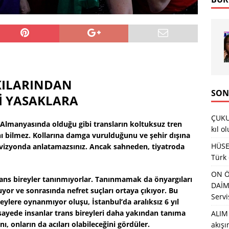
KILARINDAN
SON
Nİ YASAKLARA
ÇUKU
Almanyasında olduğu gibi transların koltuksuz tren
kıl o
arını bilmez. Kollarına damga vurulduğunu ve şehir dışına
HÜSEY
televizyonda anlatamazsınız. Ancak sahneden, tiyatroda
Türk
ON Ö
trans bireyler tanınmıyorlar. Tanınmamak da önyargıları
DAİMA
yor ve sonrasında nefret suçları ortaya çıkıyor. Bu
Servi
ylere oynanmıyor oluşu, İstanbul’da aralıksız 6 yıl
 sayede insanlar trans bireyleri daha yakından tanıma
ALIM 
nı, onların da acıları olabileceğini gördüler.
akış