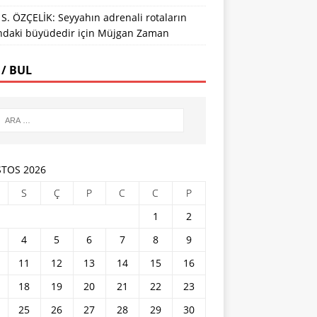
S. ÖZÇELİK: Seyyahın adrenali rotaların
ındaki büyüdedir
için
Müjgan Zaman
 / BUL
TOS 2026
S
Ç
P
C
C
P
1
2
4
5
6
7
8
9
11
12
13
14
15
16
18
19
20
21
22
23
25
26
27
28
29
30