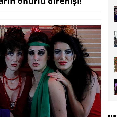
rın onurlu direnişi!
BUR