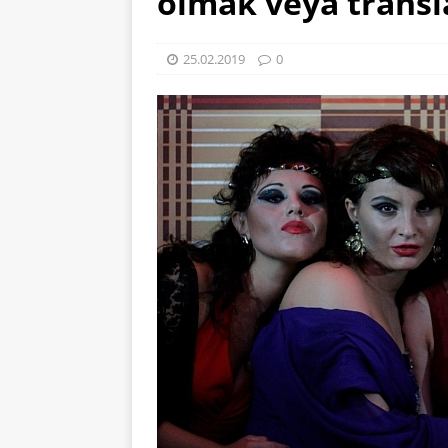
olmak veya transla
25.02.2019
0