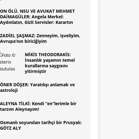
ON ÖLÜ, NSU VE AVUKAT MEHMET
DAİMAGÜLER: Angela Merkel:
Aydınlatın, Gizli Servisler: Karartın
ZADİEL ŞAŞMAZ: Zenneyim, işveliyim,
Avrupa’nın biriciğiyim
MİKİS THEODORAKİS:
İnsanlık yaşamın temel
kurallarına saygısını
yitirmiştir
ÖNER DÖŞER: Yaratılışı anlamak ve
astroloji
ALEYNA TİLKİ: Kendi ”en”lerimle bir
tarzım Aleynayım!
Osmanlı soyundan tarihçi bir Prusyalı:
GÖTZ ALY