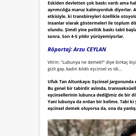
Eskiden devletten çok baskı vardı ama halk
ayrımcılığa maruz kalmıyorduk diyorlar. 
etkisiyle, ki transbireyleri özellikle otoy
insanlar olarak göstermeleri ile toplum dö
olundu. Şimdi yine politik baskı tabii baş
sonra. Son 4-5 yıldır yürüyemiyorlar.
Röportaj: Arzu CEYLAN
Vitrin: “Lubunya ne demek?” diye birkaç ki
gizli gay, kadın kılıklı eşcinsel vs idi…
Ufuk Tan Altunkaya: Eşcinsel jargonunda e
Bu genel bir tabirdir aslında, transseksüell
eşcinsellerinin lubunca dediğimiz de bir dil
Yani lubunya da ordan bir kelime. Tabi ki ya
eşcinsel demek oluyorsa da, ona da yanlış