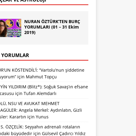
NURAN ÖZTÜRK’TEN BURÇ
YORUMLARI (01 – 31 Ekim
2019)
 YORUMLAR
R’UN KÖSTENDİL’İ: “Vartolu’nun şiddetine
luyorum”
için
Mahmut Topçu
İN YILDIRIM (Blitz*): Soğuk Savaş’ın efsane
 casusu
için
Tufan Alemdarlı
LÜ, NSU VE AVUKAT MEHMET
GÜLER: Angela Merkel: Aydınlatın, Gizli
sler: Karartın
için
Yunus
S. ÖZÇELİK: Seyyahın adrenali rotaların
ındaki büyüdedir
için
Gülsevil Çadırcı Yıldız