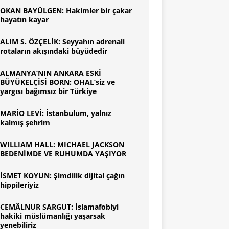
OKAN BAYÜLGEN: Hakimler bir çakar
hayatın kayar
ALIM S. ÖZÇELİK: Seyyahın adrenali
rotaların akışındaki büyüdedir
ALMANYA’NIN ANKARA ESKİ
BÜYÜKELÇİSİ BORN: OHAL’siz ve
yargısı bağımsız bir Türkiye
MARİO LEVİ: İstanbulum, yalnız
kalmış şehrim
WILLIAM HALL: MICHAEL JACKSON
BEDENİMDE VE RUHUMDA YAŞIYOR
İSMET KOYUN: Şimdilik dijital çağın
hippileriyiz
CEMÂLNUR SARGUT: İslamafobiyi
hakiki müslümanlığı yaşarsak
yenebiliriz