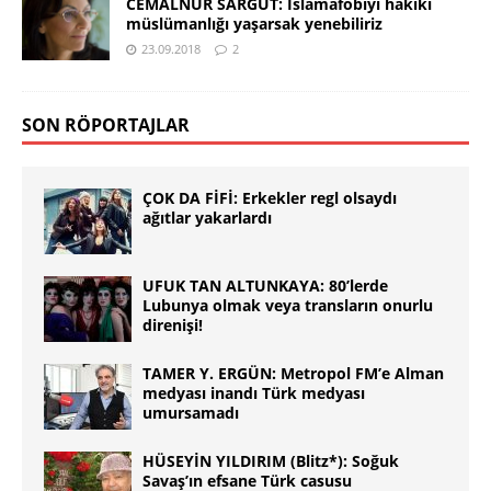
CEMÂLNUR SARGUT: İslamafobiyi hakiki
müslümanlığı yaşarsak yenebiliriz
23.09.2018
2
SON RÖPORTAJLAR
ÇOK DA FİFİ: Erkekler regl olsaydı
ağıtlar yakarlardı
UFUK TAN ALTUNKAYA: 80’lerde
Lubunya olmak veya transların onurlu
direnişi!
TAMER Y. ERGÜN: Metropol FM’e Alman
medyası inandı Türk medyası
umursamadı
HÜSEYİN YILDIRIM (Blitz*): Soğuk
Savaş’ın efsane Türk casusu