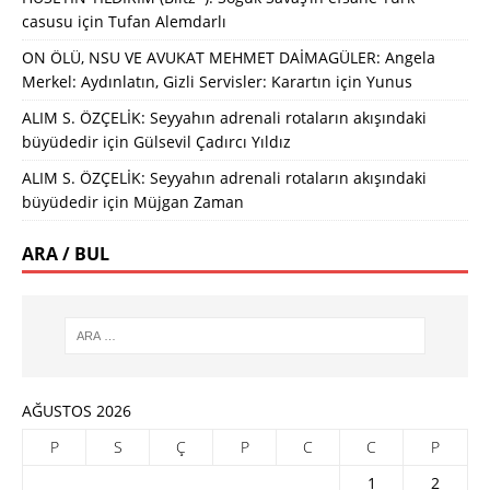
casusu
için
Tufan Alemdarlı
ON ÖLÜ, NSU VE AVUKAT MEHMET DAİMAGÜLER: Angela
Merkel: Aydınlatın, Gizli Servisler: Karartın
için
Yunus
ALIM S. ÖZÇELİK: Seyyahın adrenali rotaların akışındaki
büyüdedir
için
Gülsevil Çadırcı Yıldız
ALIM S. ÖZÇELİK: Seyyahın adrenali rotaların akışındaki
büyüdedir
için
Müjgan Zaman
ARA / BUL
AĞUSTOS 2026
P
S
Ç
P
C
C
P
1
2