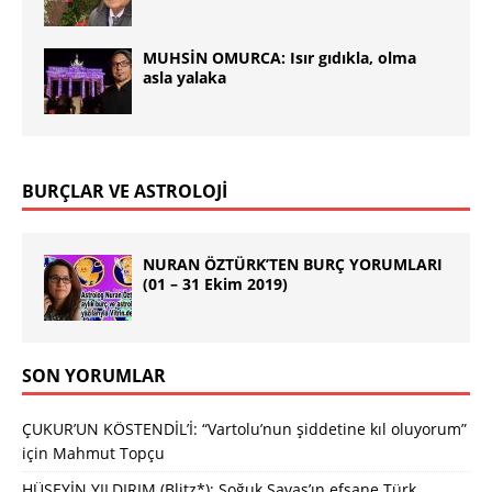
MUHSİN OMURCA: Isır gıdıkla, olma
asla yalaka
BURÇLAR VE ASTROLOJİ
NURAN ÖZTÜRK’TEN BURÇ YORUMLARI
(01 – 31 Ekim 2019)
SON YORUMLAR
ÇUKUR’UN KÖSTENDİL’İ: “Vartolu’nun şiddetine kıl oluyorum”
için
Mahmut Topçu
HÜSEYİN YILDIRIM (Blitz*): Soğuk Savaş’ın efsane Türk