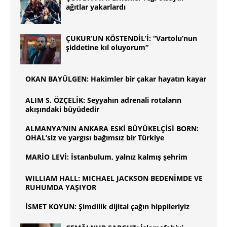
ağıtlar yakarlardı
ÇUKUR’UN KÖSTENDİL’İ: “Vartolu’nun
şiddetine kıl oluyorum”
OKAN BAYÜLGEN: Hakimler bir çakar hayatın kayar
ALIM S. ÖZÇELİK: Seyyahın adrenali rotaların
akışındaki büyüdedir
ALMANYA’NIN ANKARA ESKİ BÜYÜKELÇİSİ BORN:
OHAL’siz ve yargısı bağımsız bir Türkiye
MARİO LEVİ: İstanbulum, yalnız kalmış şehrim
WILLIAM HALL: MICHAEL JACKSON BEDENİMDE VE
RUHUMDA YAŞIYOR
İSMET KOYUN: Şimdilik dijital çağın hippileriyiz