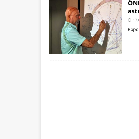
ÖNE
ast
17.
Röpo