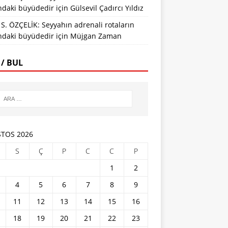
ındaki büyüdedir
için
Gülsevil Çadırcı Yıldız
S. ÖZÇELİK: Seyyahın adrenali rotaların
ındaki büyüdedir
için
Müjgan Zaman
 / BUL
TOS 2026
S
Ç
P
C
C
P
1
2
4
5
6
7
8
9
11
12
13
14
15
16
18
19
20
21
22
23