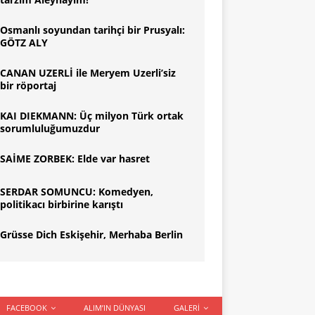
Osmanlı soyundan tarihçi bir Prusyalı:
GÖTZ ALY
CANAN UZERLİ ile Meryem Uzerli’siz
bir röportaj
KAI DIEKMANN: Üç milyon Türk ortak
sorumluluğumuzdur
SAİME ZORBEK: Elde var hasret
SERDAR SOMUNCU: Komedyen,
politikacı birbirine karıştı
Grüsse Dich Eskişehir, Merhaba Berlin
FACEBOOK
ALIM’IN DÜNYASI
GALERI