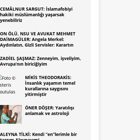
CEMÂLNUR SARGUT: İslamafobiyi
hakiki müslümanlığı yaşarsak
yenebiliriz
ON ÖLÜ, NSU VE AVUKAT MEHMET
DAİMAGÜLER: Angela Merkel:
Aydınlatın, Gizli Servisler: Karartın
ZADİEL ŞAŞMAZ: Zenneyim, işveliyim,
Avrupa’nın biriciğiyim
MİKİS THEODORAKİS:
İnsanlık yaşamın temel
kurallarına saygısını
yitirmiştir
ÖNER DÖŞER: Yaratılışı
anlamak ve astroloji
ALEYNA TİLKİ: Kendi ”en”lerimle bir
tarzım Aleynayım!