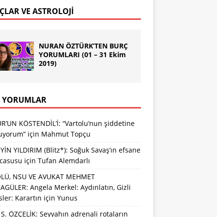
ÇLAR VE ASTROLOJİ
NURAN ÖZTÜRK’TEN BURÇ
YORUMLARI (01 – 31 Ekim
2019)
 YORUMLAR
R’UN KÖSTENDİL’İ: “Vartolu’nun şiddetine
luyorum”
için
Mahmut Topçu
İN YILDIRIM (Blitz*): Soğuk Savaş’ın efsane
 casusu
için
Tufan Alemdarlı
LÜ, NSU VE AVUKAT MEHMET
GÜLER: Angela Merkel: Aydınlatın, Gizli
sler: Karartın
için
Yunus
S. ÖZÇELİK: Seyyahın adrenali rotaların