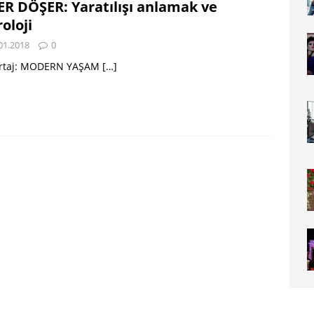
R DÖŞER: Yaratılışı anlamak ve
roloji
01.2018
0
rtaj: MODERN YAŞAM
[…]