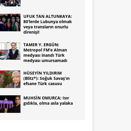
UFUK TAN ALTUNKAYA:
80’lerde Lubunya olmak
veya transların onurlu
direnişi!
TAMER Y. ERGÜN:
Metropol FM’e Alman
medyası inandı Türk
medyası umursamadı
HÜSEYİN YILDIRIM
(Blitz*): Soğuk Savaş’ın
efsane Türk casusu
MUHSİN OMURCA: Isır
gıdıkla, olma asla yalaka