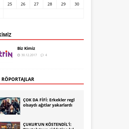
25
26
27
28
29
30
KIMIZ
Biz Kimiz
30.12.2017
4
 RÖPORTAJLAR
ÇOK DA FİFİ: Erkekler regl
olsaydı ağıtlar yakarlardı
ÇUKUR’UN KÖSTENDİL’İ: