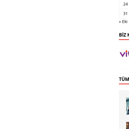
24
31
« Eki
BIZ 
TÜM