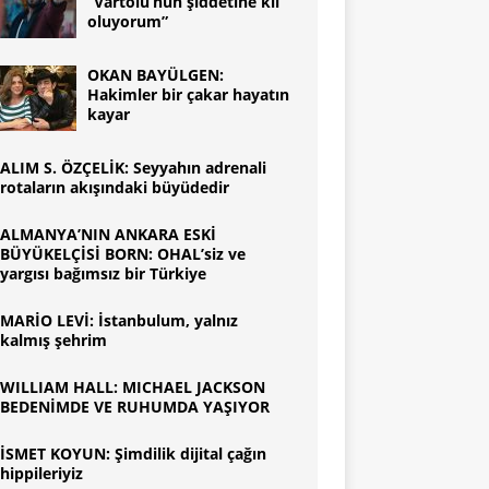
“Vartolu’nun şiddetine kıl
oluyorum”
OKAN BAYÜLGEN:
Hakimler bir çakar hayatın
kayar
ALIM S. ÖZÇELİK: Seyyahın adrenali
rotaların akışındaki büyüdedir
ALMANYA’NIN ANKARA ESKİ
BÜYÜKELÇİSİ BORN: OHAL’siz ve
yargısı bağımsız bir Türkiye
MARİO LEVİ: İstanbulum, yalnız
kalmış şehrim
WILLIAM HALL: MICHAEL JACKSON
BEDENİMDE VE RUHUMDA YAŞIYOR
İSMET KOYUN: Şimdilik dijital çağın
hippileriyiz