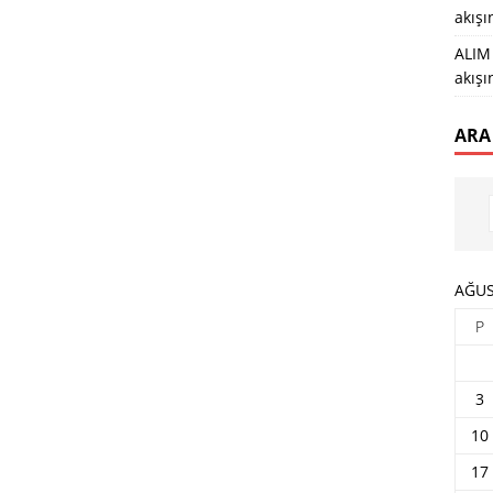
akış
ALIM 
akış
ARA
AĞUS
P
3
10
17